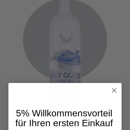
5% Willkommensvorteil
für Ihren ersten Einkauf
Vodka Grey Goose – 70cl – 40% Vol. – 5 Fach destilliert
– Frankreich