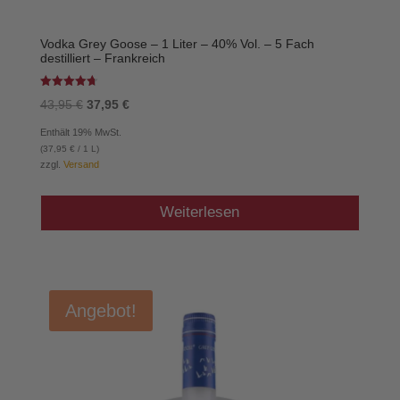
Vodka Grey Goose – 1 Liter – 40% Vol. – 5 Fach
destilliert – Frankreich
Bewertet
Ursprünglicher
Aktueller
43,95
€
37,95
€
mit
4.75
Preis
Preis
von 5
Enthält 19% MwSt.
war:
ist:
(
37,95
€
/ 1 L)
43,95 €
37,95 €.
zzgl.
Versand
Weiterlesen
Angebot!