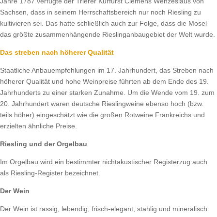
Jahre 1787 verfügte der Trierer Kurfürst Clemens Wenzeslaus von
Sachsen, dass in seinem Herrschaftsbereich nur noch Riesling zu
kultivieren sei. Das hatte schließlich auch zur Folge, dass die Mosel
das größte zusammenhängende Rieslinganbaugebiet der Welt wurde.
Das streben nach höherer Qualität
Staatliche Anbauempfehlungen im 17. Jahrhundert, das Streben nach
höherer Qualität und hohe Weinpreise führten ab dem Ende des 19.
Jahrhunderts zu einer starken Zunahme. Um die Wende vom 19. zum
20. Jahrhundert waren deutsche Rieslingweine ebenso hoch (bzw.
teils höher) eingeschätzt wie die großen Rotweine Frankreichs und
erzielten ähnliche Preise.
Riesling und der Orgelbau
Im Orgelbau wird ein bestimmter nichtakustischer Registerzug auch
als Riesling-Register bezeichnet.
Der Wein
Der Wein ist rassig, lebendig, frisch-elegant, stahlig und mineralisch.