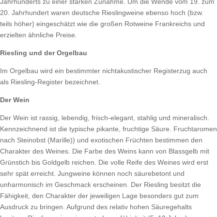
Jahrhunderts zu einer starken Zunahme. Um die Wende vom 19. zum
20. Jahrhundert waren deutsche Rieslingweine ebenso hoch (bzw.
teils höher) eingeschätzt wie die großen Rotweine Frankreichs und
erzielten ähnliche Preise.
Riesling und der Orgelbau
Im Orgelbau wird ein bestimmter nichtakustischer Registerzug auch
als Riesling-Register bezeichnet.
Der Wein
Der Wein ist rassig, lebendig, frisch-elegant, stahlig und mineralisch.
Kennzeichnend ist die typische pikante, fruchtige Säure. Fruchtaromen
nach Steinobst (Marille)) und exotischen Früchten bestimmen den
Charakter des Weines. Die Farbe des Weins kann von Blassgelb mit
Grünstich bis Goldgelb reichen. Die volle Reife des Weines wird erst
sehr spät erreicht. Jungweine können noch säurebetont und
unharmonisch im Geschmack erscheinen. Der Riesling besitzt die
Fähigkeit, den Charakter der jeweiligen Lage besonders gut zum
Ausdruck zu bringen. Aufgrund des relativ hohen Säuregehalts