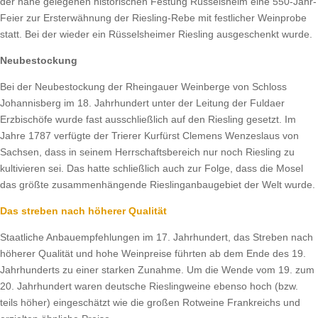
der nahe gelegenen historischen Festung Rüsselsheim eine 550-Jahr-
Feier zur Ersterwähnung der Riesling-Rebe mit festlicher Weinprobe
statt. Bei der wieder ein Rüsselsheimer Riesling ausgeschenkt wurde.
Neubestockung
Bei der Neubestockung der Rheingauer Weinberge von Schloss
Johannisberg im 18. Jahrhundert unter der Leitung der Fuldaer
Erzbischöfe wurde fast ausschließlich auf den Riesling gesetzt. Im
Jahre 1787 verfügte der Trierer Kurfürst Clemens Wenzeslaus von
Sachsen, dass in seinem Herrschaftsbereich nur noch Riesling zu
kultivieren sei. Das hatte schließlich auch zur Folge, dass die Mosel
das größte zusammenhängende Rieslinganbaugebiet der Welt wurde.
Das streben nach höherer Qualität
Staatliche Anbauempfehlungen im 17. Jahrhundert, das Streben nach
höherer Qualität und hohe Weinpreise führten ab dem Ende des 19.
Jahrhunderts zu einer starken Zunahme. Um die Wende vom 19. zum
20. Jahrhundert waren deutsche Rieslingweine ebenso hoch (bzw.
teils höher) eingeschätzt wie die großen Rotweine Frankreichs und