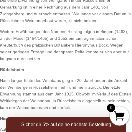
Die erste Erwähnung von Weingärten in der Rüsselsheimer
Gemarkung ist in einer Rechnung aus dem Jahr 1401 von
Zwingenberg und Auerbach enthalten. Wie lange vor diesem Datum in
Rüsselsheim Wein angebaut wurde, ist nicht bekannt.
Weitere Erwähnungen des Namens Riesling folgen in Bingen (1463),
an der Mosel (1464/1465) und 1552 ein Eintrag im lateinischen
Kreuterbuch
des pfälzischen Botanikers Hieronymus Bock. Wegen
seiner geringen Erträge und der späten Reife konnte er sich aber nur
langsam durchsetzen.
Rüdelsheim
Nach langer Blüte des Weinbaus ging im 20. Jahrhundert die Anzahl
der Weinberge in Rüsselsheim mehr und mehr zurück. Die letzte
Erwähnung stammt aus dem Jahr 1915. Obwohl im Verlauf des Ersten
Weltkrieges der Weinanbau in Rüsselsheim eingestellt zu sein schien,
kam der Weinanbau nach und zurück.
0
Historischer Weinberg
Sicher dir 5% auf deine nächste Bestellung
Auf einem stadteigenem Grundstück von 800 m2 im Frühjahr 1980