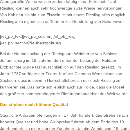
Altersgereifte Weine weisen zudem häufig eine „Petrolnote“ auf.
Riesling können auch sehr hochwertige süße Weine hervorbringen.
Von Kabinett bis hin zum Eiswein ist mit einem Riesling alles möglich.
Rieslingwein eignet sich außerdem zur Herstellung von Schaumwein.
[/et_pb_text][/et_pb_column][/et_pb_row]
[/et_pb_section]
Neubestockung
Bei der Neubestockung der Rheingauer Weinberge von Schloss
Johannisberg im 18. Jahrhundert unter der Leitung der Fuldaer
Erzbischöfe wurde fast ausschließlich auf den Riesling gesetzt. Im
Jahre 1787 verfügte der Trierer Kurfürst Clemens Wenzeslaus von
Sachsen, dass in seinem Herrschaftsbereich nur noch Riesling zu
kultivieren sei. Das hatte schließlich auch zur Folge, dass die Mosel
das größte zusammenhängende Rieslinganbaugebiet der Welt wurde.
Das streben nach höherer Qualität
Staatliche Anbauempfehlungen im 17. Jahrhundert, das Streben nach
höherer Qualität und hohe Weinpreise führten ab dem Ende des 19.
Jahrhunderts zu einer starken Zunahme. Um die Wende vom 19. zum