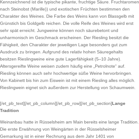
Kennzeichnend ist die typische pikante, fruchtige Säure. Fruchtaromen
nach Steinobst (Marille)) und exotischen Früchten bestimmen den
Charakter des Weines. Die Farbe des Weins kann von Blassgelb mit
Grünstich bis Goldgelb reichen. Die volle Reife des Weines wird erst
sehr spät erreicht. Jungweine können noch säurebetont und
unharmonisch im Geschmack erscheinen. Der Riesling besitzt die
Fähigkeit, den Charakter der jeweiligen Lage besonders gut zum
Ausdruck zu bringen. Aufgrund des relativ hohen Säuregehalts
besitzen Rieslingweine eine gute Lagerfähigkeit (5–10 Jahre).
Altersgereifte Weine weisen zudem häufig eine „Petrolnote“ auf.
Riesling können auch sehr hochwertige süße Weine hervorbringen.
Von Kabinett bis hin zum Eiswein ist mit einem Riesling alles möglich.
Rieslingwein eignet sich außerdem zur Herstellung von Schaumwein.
[/et_pb_text][/et_pb_column][/et_pb_row][/et_pb_section]
Lange
Tradition
Weinanbau hatte in Rüsselsheim am Main bereits eine lange Tradition.
Die erste Erwähnung von Weingärten in der Rüsselsheimer
Gemarkung ist in einer Rechnung aus dem Jahr 1401 von