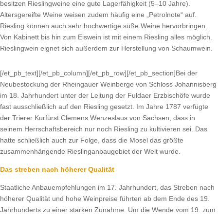
besitzen Rieslingweine eine gute Lagerfähigkeit (5–10 Jahre).
Altersgereifte Weine weisen zudem häufig eine „Petrolnote“ auf.
Riesling können auch sehr hochwertige süße Weine hervorbringen.
Von Kabinett bis hin zum Eiswein ist mit einem Riesling alles möglich.
Rieslingwein eignet sich außerdem zur Herstellung von Schaumwein.
[/et_pb_text][/et_pb_column][/et_pb_row][/et_pb_section]Bei der
Neubestockung der Rheingauer Weinberge von Schloss Johannisberg
im 18. Jahrhundert unter der Leitung der Fuldaer Erzbischöfe wurde
fast ausschließlich auf den Riesling gesetzt. Im Jahre 1787 verfügte
der Trierer Kurfürst Clemens Wenzeslaus von Sachsen, dass in
seinem Herrschaftsbereich nur noch Riesling zu kultivieren sei. Das
hatte schließlich auch zur Folge, dass die Mosel das größte
zusammenhängende Rieslinganbaugebiet der Welt wurde.
Das streben nach höherer Qualität
Staatliche Anbauempfehlungen im 17. Jahrhundert, das Streben nach
höherer Qualität und hohe Weinpreise führten ab dem Ende des 19.
Jahrhunderts zu einer starken Zunahme. Um die Wende vom 19. zum