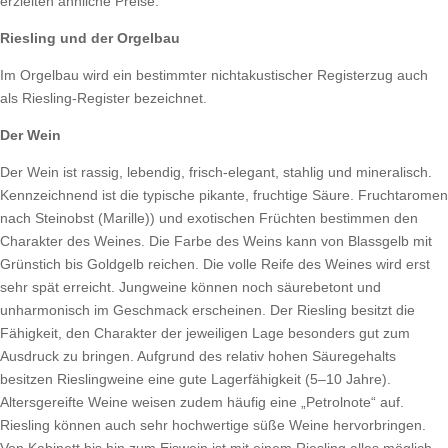
erzielten ähnliche Preise.
Riesling und der Orgelbau
Im Orgelbau wird ein bestimmter nichtakustischer Registerzug auch
als Riesling-Register bezeichnet.
Der Wein
Der Wein ist rassig, lebendig, frisch-elegant, stahlig und mineralisch.
Kennzeichnend ist die typische pikante, fruchtige Säure. Fruchtaromen
nach Steinobst (Marille)) und exotischen Früchten bestimmen den
Charakter des Weines. Die Farbe des Weins kann von Blassgelb mit
Grünstich bis Goldgelb reichen. Die volle Reife des Weines wird erst
sehr spät erreicht. Jungweine können noch säurebetont und
unharmonisch im Geschmack erscheinen. Der Riesling besitzt die
Fähigkeit, den Charakter der jeweiligen Lage besonders gut zum
Ausdruck zu bringen. Aufgrund des relativ hohen Säuregehalts
besitzen Rieslingweine eine gute Lagerfähigkeit (5–10 Jahre).
Altersgereifte Weine weisen zudem häufig eine „Petrolnote“ auf.
Riesling können auch sehr hochwertige süße Weine hervorbringen.
Von Kabinett bis hin zum Eiswein ist mit einem Riesling alles möglich.