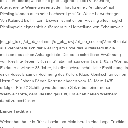
besitzen Rieslingweine eine gute Lagerfähigkeit (5–10 Jahre).
Altersgereifte Weine weisen zudem häufig eine „Petrolnote“ auf.
Riesling können auch sehr hochwertige süße Weine hervorbringen.
Von Kabinett bis hin zum Eiswein ist mit einem Riesling alles möglich.
Rieslingwein eignet sich außerdem zur Herstellung von Schaumwein.
[/et_pb_text][/et_pb_column][/et_pb_row][/et_pb_section]Vom Rheintal
aus verbreitete sich der Riesling am Ende des Mittelalters in die
meisten deutschen Anbaugebiete. Die erste schriftliche Erwähnung
von Riesling-Reben („Rüssling“) stammt aus dem Jahr 1402 in Worms.
Es dauerte wietere 33 Jahre, bis die nächste schriftliche Erwähnung, in
einer Rüsselsheimer Rechnung des Kellers Klaus Kleinfisch an seinen
Herrn Graf Johann IV von Katzenelnbogen vom 13. März 1435
erfolgte. Für 22 Schilling wurden neue Setzreben einer neuen
Weißweinsorte, dem Riesling gekauft, um einen neuen Weinberg
damit zu bestücken.
Lange Tradition
Weinanbau hatte in Rüsselsheim am Main bereits eine lange Tradition.