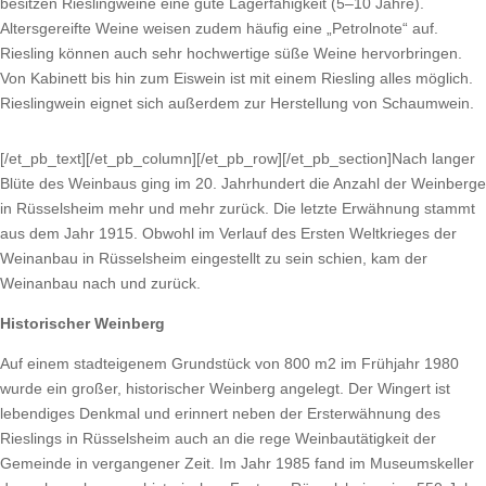
besitzen Rieslingweine eine gute Lagerfähigkeit (5–10 Jahre).
Altersgereifte Weine weisen zudem häufig eine „Petrolnote“ auf.
Riesling können auch sehr hochwertige süße Weine hervorbringen.
Von Kabinett bis hin zum Eiswein ist mit einem Riesling alles möglich.
Rieslingwein eignet sich außerdem zur Herstellung von Schaumwein.
[/et_pb_text][/et_pb_column][/et_pb_row][/et_pb_section]Nach langer
Blüte des Weinbaus ging im 20. Jahrhundert die Anzahl der Weinberge
in Rüsselsheim mehr und mehr zurück. Die letzte Erwähnung stammt
aus dem Jahr 1915. Obwohl im Verlauf des Ersten Weltkrieges der
Weinanbau in Rüsselsheim eingestellt zu sein schien, kam der
Weinanbau nach und zurück.
Historischer Weinberg
Auf einem stadteigenem Grundstück von 800 m2 im Frühjahr 1980
wurde ein großer, historischer Weinberg angelegt. Der Wingert ist
lebendiges Denkmal und erinnert neben der Ersterwähnung des
Rieslings in Rüsselsheim auch an die rege Weinbautätigkeit der
Gemeinde in vergangener Zeit. Im Jahr 1985 fand im Museumskeller