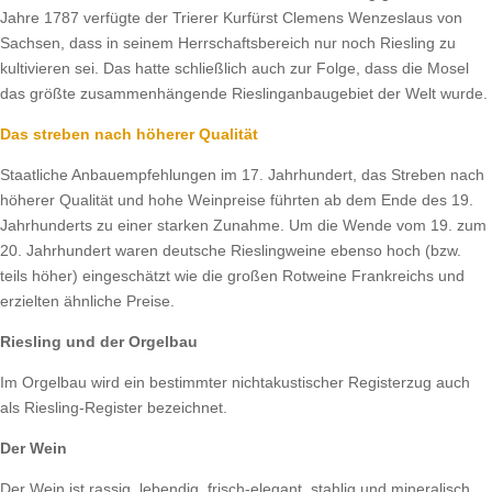
Jahre 1787 verfügte der Trierer Kurfürst Clemens Wenzeslaus von
Sachsen, dass in seinem Herrschaftsbereich nur noch Riesling zu
kultivieren sei. Das hatte schließlich auch zur Folge, dass die Mosel
das größte zusammenhängende Rieslinganbaugebiet der Welt wurde.
Das streben nach höherer Qualität
Staatliche Anbauempfehlungen im 17. Jahrhundert, das Streben nach
höherer Qualität und hohe Weinpreise führten ab dem Ende des 19.
Jahrhunderts zu einer starken Zunahme. Um die Wende vom 19. zum
20. Jahrhundert waren deutsche Rieslingweine ebenso hoch (bzw.
teils höher) eingeschätzt wie die großen Rotweine Frankreichs und
erzielten ähnliche Preise.
Riesling und der Orgelbau
Im Orgelbau wird ein bestimmter nichtakustischer Registerzug auch
als Riesling-Register bezeichnet.
Der Wein
Der Wein ist rassig, lebendig, frisch-elegant, stahlig und mineralisch.