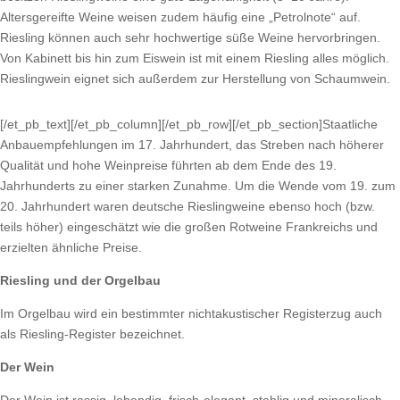
Altersgereifte Weine weisen zudem häufig eine „Petrolnote“ auf.
Riesling können auch sehr hochwertige süße Weine hervorbringen.
Von Kabinett bis hin zum Eiswein ist mit einem Riesling alles möglich.
Rieslingwein eignet sich außerdem zur Herstellung von Schaumwein.
[/et_pb_text][/et_pb_column][/et_pb_row][/et_pb_section]Staatliche
Anbauempfehlungen im 17. Jahrhundert, das Streben nach höherer
Qualität und hohe Weinpreise führten ab dem Ende des 19.
Jahrhunderts zu einer starken Zunahme. Um die Wende vom 19. zum
20. Jahrhundert waren deutsche Rieslingweine ebenso hoch (bzw.
teils höher) eingeschätzt wie die großen Rotweine Frankreichs und
erzielten ähnliche Preise.
Riesling und der Orgelbau
Im Orgelbau wird ein bestimmter nichtakustischer Registerzug auch
als Riesling-Register bezeichnet.
Der Wein
Der Wein ist rassig, lebendig, frisch-elegant, stahlig und mineralisch.