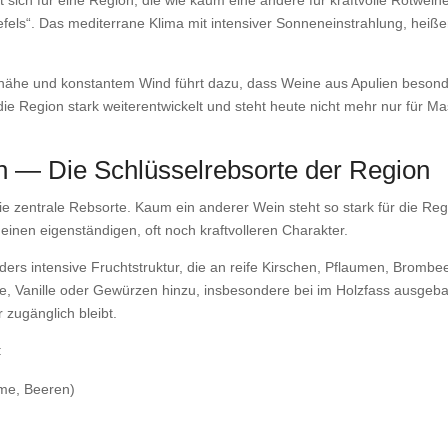
iefels“. Das mediterrane Klima mit intensiver Sonneneinstrahlung, hei
ähe und konstantem Wind führt dazu, dass Weine aus Apulien besonders
die Region stark weiterentwickelt und steht heute nicht mehr nur für 
en — Die Schlüsselrebsorte der Region
ie zentrale Rebsorte. Kaum ein anderer Wein steht so stark für die Reg
n einen eigenständigen, oft noch kraftvolleren Charakter.
ders intensive Fruchtstruktur, die an reife Kirschen, Pflaumen, Bromb
, Vanille oder Gewürzen hinzu, insbesondere bei im Holzfass ausgeba
r zugänglich bleibt.
:
ume, Beeren)