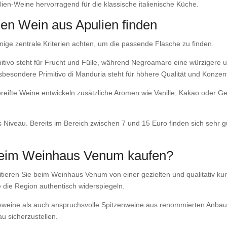
ulien-Weine hervorragend für die klassische italienische Küche.
en Wein aus Apulien finden
inige zentrale Kriterien achten, um die passende Flasche zu finden.
itivo steht für Frucht und Fülle, während Negroamaro eine würzigere und
nsbesondere Primitivo di Manduria steht für höhere Qualität und Konzent
gereifte Weine entwickeln zusätzliche Aromen wie Vanille, Kakao oder
tes Niveau. Bereits im Bereich zwischen 7 und 15 Euro finden sich seh
beim Weinhaus Venum kaufen?
ieren Sie beim Weinhaus Venum von einer gezielten und qualitativ kura
 die Region authentisch widerspiegeln.
gsweine als auch anspruchsvolle Spitzenweine aus renommierten Anba
u sicherzustellen.