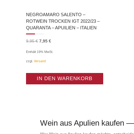
NEGROAMARO SALENTO –
ROTWEIN TROCKEN IGT 2022/23 –
QUARANTA – APUILIEN – ITALIEN
Ursprünglicher
Aktueller
9,95
€
7,95
€
Preis
Preis
Enthält 19% MwSt.
war:
ist:
zzgl.
Versand
9,95 €
7,95 €.
IN DEN WARENKORB
Wein aus Apulien kaufen —
Wer Wein aus Apulien kaufen möchte, entscheidet s