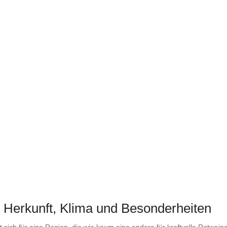
 Herkunft, Klima und Besonderheiten
ich für eine Region, die wie kaum eine andere für kraftvolle Rotweine st