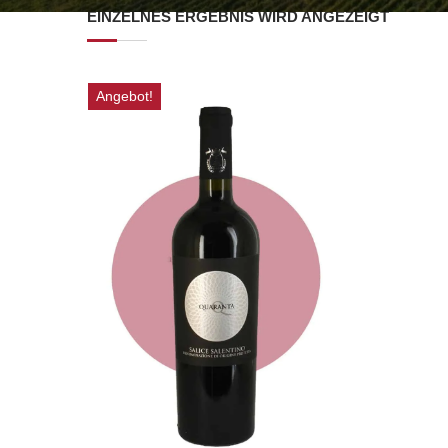
EINZELNES ERGEBNIS WIRD ANGEZEIGT
Angebot!