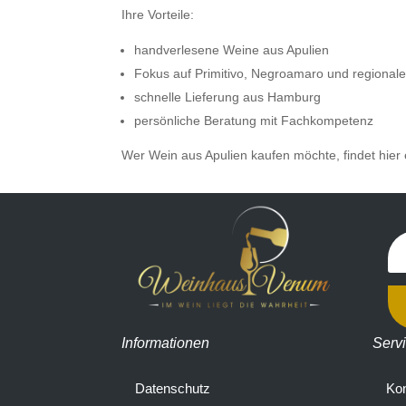
Ihre Vorteile:
handverlesene Weine aus Apulien
Fokus auf Primitivo, Negroamaro und regionale
schnelle Lieferung aus Hamburg
persönliche Beratung mit Fachkompetenz
Wer Wein aus Apulien kaufen möchte, findet hier e
Informationen
Serv
Datenschutz
Kon