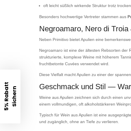
oft leicht süßlich wirkende Struktur trotz troc
Besonders hochwertige Vertreter stammen aus
P
Negroamaro, Nero di Troia 
Neben Primitivo bietet Apulien eine bemerkenswer
Negroamaro ist eine der ältesten Rebsorten der Reg
strukturierte, komplexe Weine mit höherem Tanni
fruchtbetonte Cuvées verwendet wird.
Diese Vielfalt macht Apulien zu einer der spannen
5
%
R
a
b
t
t
S
i
c
h
e
r
Geschmack und Stil — Waru
a
n
Weine aus Apulien zeichnen sich durch einen unve
einem vollmundigen, oft alkoholstärkeren Weinprof
Typisch für Wein aus Apulien ist eine ausgeprägt
und zugänglich, ohne an Tiefe zu verlieren.