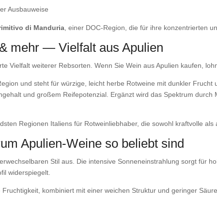
kener Ausbauweise
rimitivo di Manduria
, einer DOC-Region, die für ihre konzentrierten u
& mehr — Vielfalt aus Apulien
te Vielfalt weiterer Rebsorten. Wenn Sie Wein aus Apulien kaufen, lohn
ion und steht für würzige, leicht herbe Rotweine mit dunkler Frucht und
ngehalt und großem Reifepotenzial. Ergänzt wird das Spektrum durch Ma
dsten Regionen Italiens für Rotweinliebhaber, die sowohl kraftvolle als
m Apulien-Weine so beliebt sind
rwechselbaren Stil aus. Die intensive Sonneneinstrahlung sorgt für h
il widerspiegelt.
e Fruchtigkeit, kombiniert mit einer weichen Struktur und geringer Säu