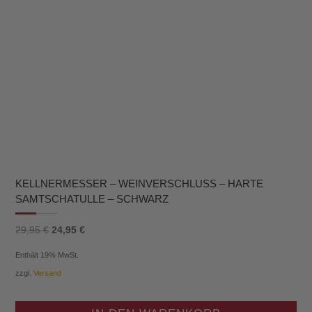
KELLNERMESSER – WEINVERSCHLUSS – HARTE
SAMTSCHATULLE – SCHWARZ
Ursprünglicher
Aktueller
29,95
€
24,95
€
Preis
Preis
Enthält 19% MwSt.
war:
ist:
zzgl.
Versand
29,95 €
24,95 €.