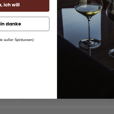
, ich will
in danke
en aus Tradition
kte außer Spirituosen)
gkeit
ng prickelnder Genüsse
inhaltiges Getränk mit 22-Karat-Blattg