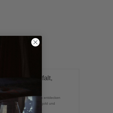
ckelnde Vielfalt,
l an feinperligen Genüssen entdecken
mit echtem 22-Karat-Blattgold und