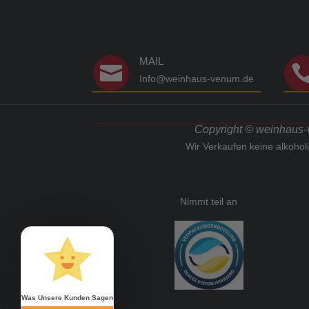
MAIL

Info@weinhaus-venum.de
Copyright © weinhaus-ve
Wir Verkaufen keine alkoho
Nimmt teil an
Was Unsere Kunden Sagen