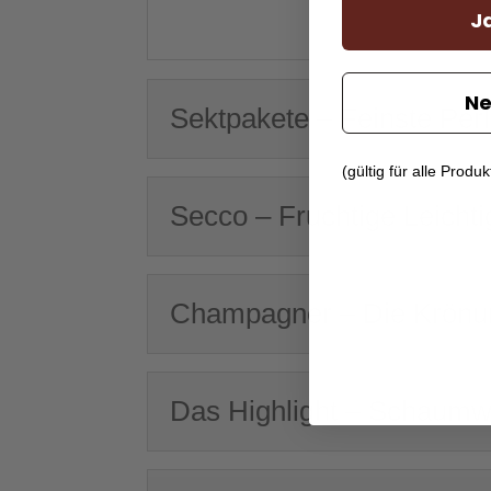
Ja
Ne
Sektpakete – Feinste Perl
(gültig für alle Produ
Secco – Fruchtige Leichti
Champagner – Die Krönu
Das Highlight – Schaumwe