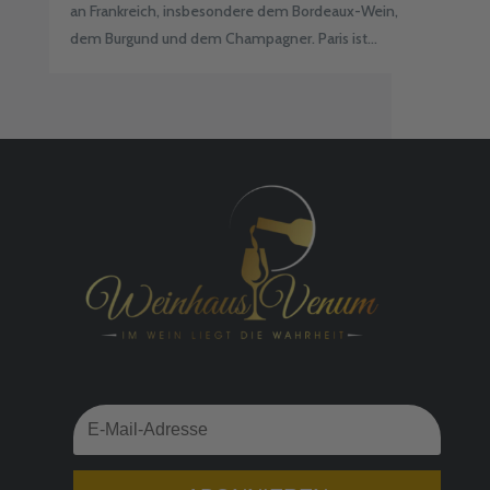
an Frankreich, insbesondere dem Bordeaux-Wein,
dem Burgund und dem Champagner. Paris ist...