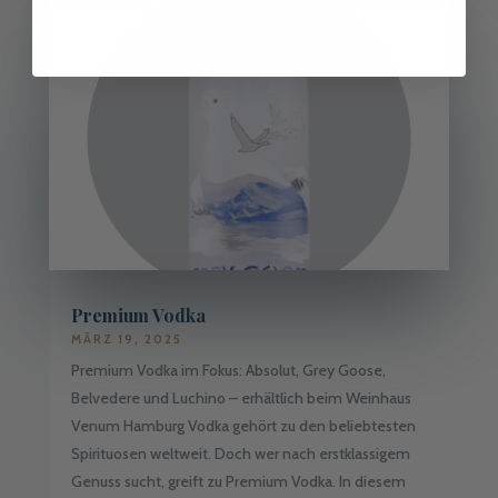
Premium Vodka
MÄRZ 19, 2025
Premium Vodka im Fokus: Absolut, Grey Goose,
Belvedere und Luchino – erhältlich beim Weinhaus
Venum Hamburg Vodka gehört zu den beliebtesten
Spirituosen weltweit. Doch wer nach erstklassigem
Genuss sucht, greift zu Premium Vodka. In diesem