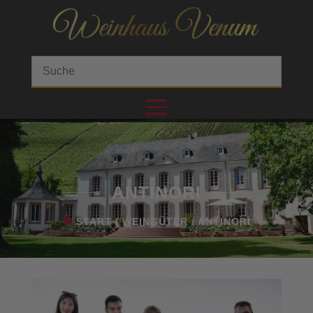
ANTINORI
START
/
WEINGÜTER
/ ANTINORI