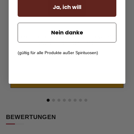
Ja, ich will
Nein danke
Roberto Sarotto - Barbera d'Alba Elena 2022 –
Rotwein – Piemont – Italien
(gültig für alle Produkte außer Spirituosen)
24,90
€
In den Warenkorb
BEWERTUNGEN