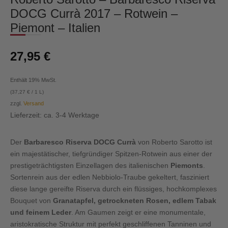
DOCG Currà 2017 – Rotwein –
Piemont – Italien
27,95
€
Enthält 19% MwSt.
(
37,27
€
/ 1 L)
zzgl.
Versand
Lieferzeit: ca. 3-4 Werktage
Der
Barbaresco Riserva DOCG Currà
von Roberto Sarotto ist
ein majestätischer, tiefgründiger Spitzen-Rotwein aus einer der
prestigeträchtigsten Einzellagen des italienischen
Piemonts
.
Sortenrein aus der edlen Nebbiolo-Traube gekeltert, fasziniert
diese lange gereifte Riserva durch ein flüssiges, hochkomplexes
Bouquet von
Granatapfel, getrockneten Rosen, edlem Tabak
und feinem Leder
. Am Gaumen zeigt er eine monumentale,
aristokratische Struktur mit perfekt geschliffenen Tanninen und