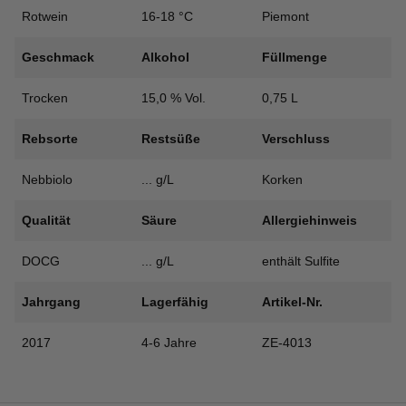
Menge
Rotwein
16-18 °C
Piemont
Geschmack
Alkohol
Füllmenge
Trocken
15,0 % Vol.
0,75 L
Rebsorte
Restsüße
Verschluss
Nebbiolo
... g/L
Korken
Qualität
Säure
Allergiehinweis
DOCG
... g/L
enthält Sulfite
Jahrgang
Lagerfähig
Artikel-Nr.
2017
4-6 Jahre
ZE-4013