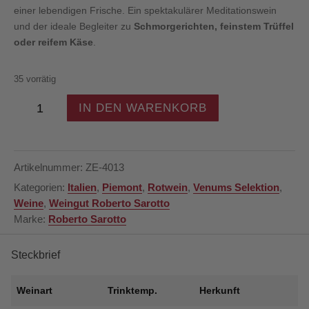
einer lebendigen Frische. Ein spektakulärer Meditationswein
und der ideale Begleiter zu
Schmorgerichten, feinstem Trüffel
oder reifem Käse
.
35 vorrätig
Roberto
IN DEN WARENKORB
Sarotto
–
Barbaresco
Riserva
Artikelnummer:
ZE-4013
DOCG
Kategorien:
Italien
,
Piemont
,
Rotwein
,
Venums Selektion
,
Currà
Weine
,
Weingut Roberto Sarotto
2017
Marke:
Roberto Sarotto
–
Rotwein
–
Steckbrief
Piemont
–
Weinart
Trinktemp.
Herkunft
Italien