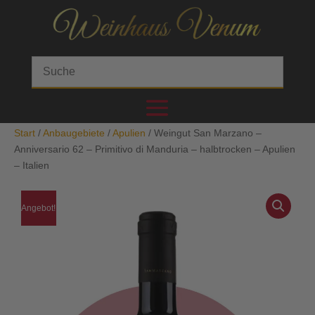
Start
/
Anbaugebiete
/
Apulien
/ Weingut San Marzano –
Anniversario 62 – Primitivo di Manduria – halbtrocken – Apulien
– Italien
Angebot!