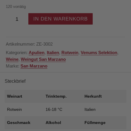
120 vorrätig
Weingut
IN DEN WARENKORB
San
Marzano
-
Anniversario
Artikelnummer:
ZE-3002
62
Kategorien:
Apulien
,
Italien
,
Rotwein
,
Venums Selektion
,
-
Weine
,
Weingut San Marzano
Primitivo
Marke:
San Marzano
di
Manduria
-
Steckbrief
halbtrocken
-
Weinart
Trinktemp.
Herkunft
Apulien
-
Rotwein
16-18 °C
Italien
Italien
Menge
Geschmack
Alkohol
Füllmenge