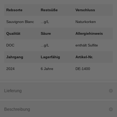
Rebsorte
Restsüße
Verschluss
Sauvignon Blanc
...g/L
Naturkorken
Qualität
Säure
Allergiehinweis
DOC
...g/L
enthält Sulfite
Jahrgang
Lagerfähig
Artikel-Nr.
2024
6 Jahre
DE-1400
Lieferung
Beschreibung