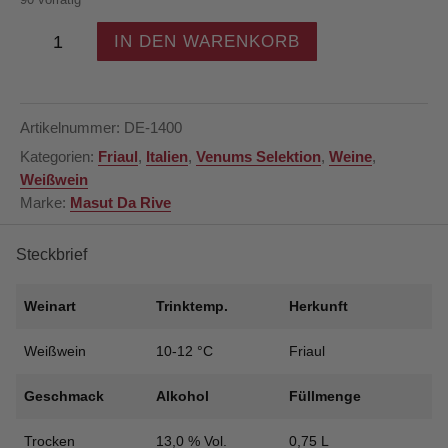
Masut
IN DEN WARENKORB
Da
Rive
-
Sauvignon
Artikelnummer:
DE-1400
Blanc
Kategorien:
Friaul
,
Italien
,
Venums Selektion
,
Weine
,
DOC
Weißwein
2024
Marke:
Masut Da Rive
-
Weißwein
-
Steckbrief
Friaul
-
Weinart
Trinktemp.
Herkunft
Italien
Menge
Weißwein
10-12 °C
Friaul
Geschmack
Alkohol
Füllmenge
Trocken
13,0 % Vol.
0,75 L