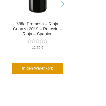
Viña Promesa – Rioja
Fruit de Mar -
Crianza 2019 – Rotwein –
Cuvée Feinherb
Rioja – Spanien
- Pfal
12,90
€
10,95
In den Warenkorb
In den War