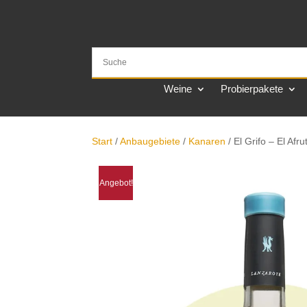
Weine
Probierpakete
Start
/
Anbaugebiete
/
Kanaren
/ El Grifo – El Af
Angebot!