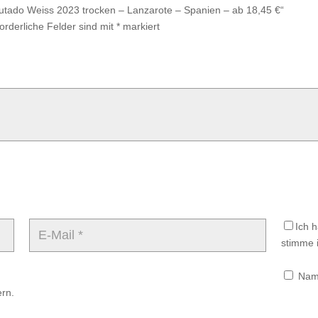
Afrutado Weiss 2023 trocken – Lanzarote – Spanien – ab 18,45 €“
forderliche Felder sind mit
*
markiert
Ich 
stimme i
Name
rn.