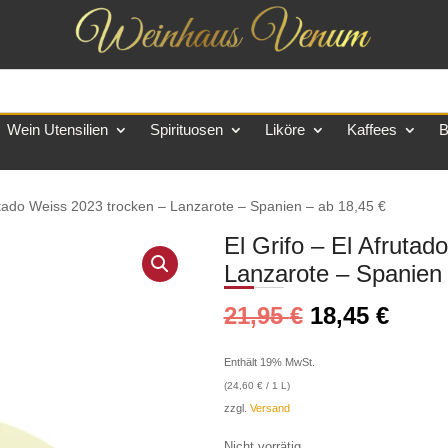
Wein Utensilien
Spirituosen
Liköre
Kaffees
B
rutado Weiss 2023 trocken – Lanzarote – Spanien – ab 18,45 €
El Grifo – El Afruta
Lanzarote – Spanien 
Ursprünglic
Aktue
21,95
€
18,45
€
Preis
Preis
war:
ist:
Enthält 19% MwSt.
21,95 €
18,45
(
24,60
€
/ 1 L)
zzgl.
Versand
Nicht vorrätig