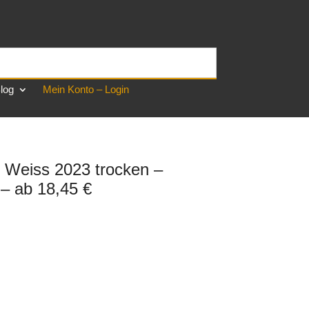
log
Mein Konto – Login
do Weiss 2023 trocken –
– ab 18,45 €
her
ller
 €.