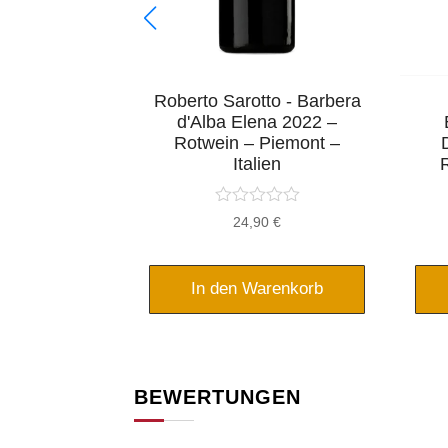
nat Blanco -
Roberto Sarotto - Barbera
Weisswein
d'Alba Elena 2022 –
5 - Spanien
Rotwein – Piemont –
Italien
rsprünglicher
Aktueller
19,50
€
24,90
€
reis
Preis
ar:
ist:
2,95 €
19,50 €.
renkorb
In den Warenkorb
BEWERTUNGEN