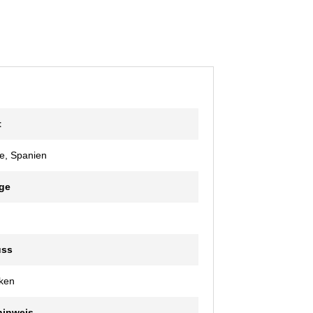
t
e, Spanien
ge
uss
ken
hinweis