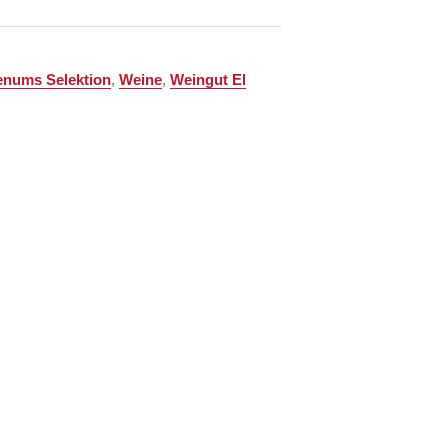
enums Selektion
,
Weine
,
Weingut El