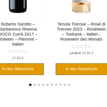
Roberto Sarotto –
Tenuta Trerose – Rosé di
Barbaresco Riserva
Trerose 2023 – Roséwein
DOCG Currà 2017 –
– Toskana – Italien -
Rotwein – Piemont –
Rosewein des Monats
Italien
Ursprünglicher
Aktueller
13,90
€
10,95
€
27,95
€
Preis
Preis
war:
ist:
In den Warenkorb
In den Warenkorb
13,90 €
10,95 €.