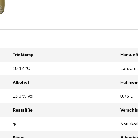
Trinktemp.
Herkunf
10-12 °C
Lanzarot
Alkohol
Füllmen
13,0 % Vol.
0,75 L
Restsüße
Verschl
g/L
Naturkor
Säure
Allergie