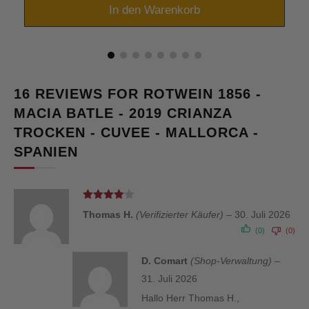
In den Warenkorb
16 REVIEWS FOR
ROTWEIN 1856 -
MACIA BATLE - 2019 CRIANZA
TROCKEN - CUVEE - MALLORCA -
SPANIEN
Bewertet
Thomas H.
(Verifizierter Käufer)
–
30. Juli 2026
mit
4
von 5
(0)
(0)
D. Comart
(Shop-Verwaltung)
–
31. Juli 2026
Hallo Herr Thomas H.,