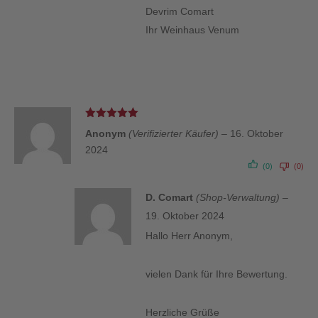
Devrim Comart
Ihr Weinhaus Venum
Bewertet
Anonym
(Verifizierter Käufer)
–
16. Oktober
mit
5
von 5
2024
(0)
(0)
D. Comart
(Shop-Verwaltung)
–
19. Oktober 2024
Hallo Herr Anonym,
vielen Dank für Ihre Bewertung.
Herzliche Grüße