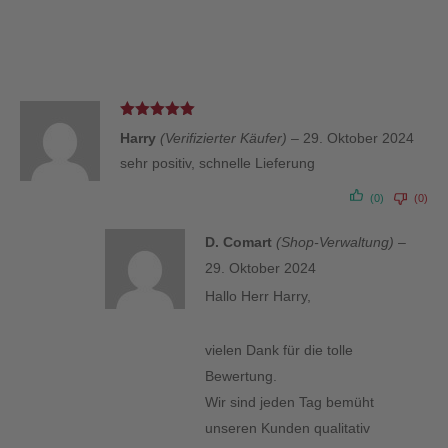
Bewertet
Harry
(Verifizierter Käufer)
–
29. Oktober 2024
mit
5
von 5
sehr positiv, schnelle Lieferung
(0)
(0)
D. Comart
(Shop-Verwaltung)
–
29. Oktober 2024
Hallo Herr Harry,
vielen Dank für die tolle
Bewertung.
Wir sind jeden Tag bemüht
unseren Kunden qualitativ