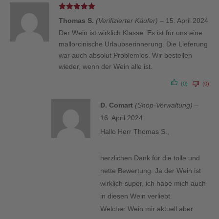
Bewertet
Thomas S.
(Verifizierter Käufer)
–
15. April 2024
mit
5
von 5
Der Wein ist wirklich Klasse. Es ist für uns eine
mallorcinische Urlaubserinnerung. Die Lieferung
war auch absolut Problemlos. Wir bestellen
wieder, wenn der Wein alle ist.
(0)
(0)
D. Comart
(Shop-Verwaltung)
–
16. April 2024
Hallo Herr Thomas S.,
herzlichen Dank für die tolle und
nette Bewertung. Ja der Wein ist
wirklich super, ich habe mich auch
in diesen Wein verliebt.
Welcher Wein mir aktuell aber