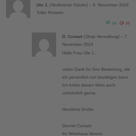
Bewertet
Ute J.
(Verifizierter Käufer)
–
6. November 2024
mit
5
von 5
Toller Rotwein
(0)
(0)
D. Comart
(Shop-Verwaltung)
–
7.
November 2024
Hallo Frau Ute J.,
vielen Dank für Ihre Bewertung, die
ich persönlich nur bestätigen kann.
Ich trinke diesen Wein auch
unheimlich gerne.
Herzliche Grüße
Devrim Comart
Ihr Weinhaus Venum