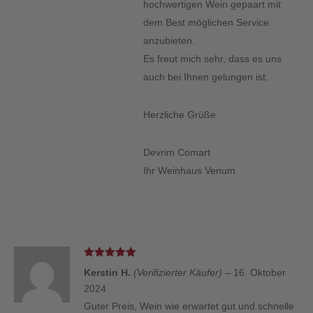
hochwertigen Wein gepaart mit
dem Best möglichen Service
anzubieten.
Es freut mich sehr, dass es uns
auch bei Ihnen gelungen ist.
Herzliche Grüße
Devrim Comart
Ihr Weinhaus Venum
Bewertet
Kerstin H.
(Verifizierter Käufer)
–
16. Oktober
mit
5
von 5
2024
Guter Preis, Wein wie erwartet gut und schnelle