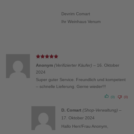
Devrim Comart
Ihr Weinhaus Venum
Bewertet
Anonym
(Verifizierter Käufer)
–
16. Oktober
mit
5
von 5
2024
Super guter Service. Freundlich und kompetent
– schnelle Lieferung. Gerne wieder!!!
(0)
(0)
D. Comart
(Shop-Verwaltung)
–
17. Oktober 2024
Hallo Herr/Frau Anonym,