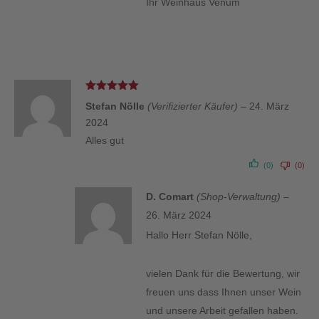
Ihr Weinhaus Venum
Bewertet
Stefan Nölle
(Verifizierter Käufer)
–
24. März
mit
5
von 5
2024
Alles gut
(0)
(0)
D. Comart
(Shop-Verwaltung)
–
26. März 2024
Hallo Herr Stefan Nölle,
vielen Dank für die Bewertung, wir
freuen uns dass Ihnen unser Wein
und unsere Arbeit gefallen haben.