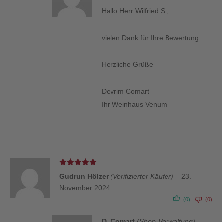
Hallo Herr Wilfried S.,
vielen Dank für Ihre Bewertung.
Herzliche Grüße
Devrim Comart
Ihr Weinhaus Venum
Bewertet
Gudrun Hölzer
(Verifizierter Käufer)
–
23.
mit
5
von 5
November 2024
(0)
(0)
D. Comart
(Shop-Verwaltung)
–