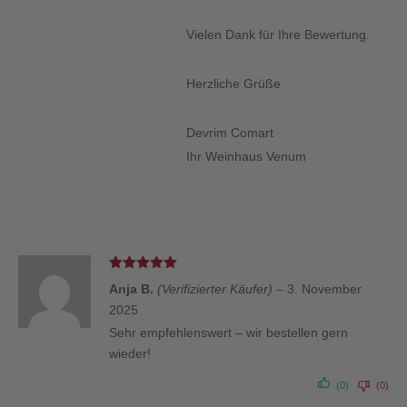
Vielen Dank für Ihre Bewertung.
Herzliche Grüße
Devrim Comart
Ihr Weinhaus Venum
Bewertet
Anja B.
(Verifizierter Käufer)
–
3. November
mit
5
von 5
2025
Sehr empfehlenswert – wir bestellen gern
wieder!
(0)
(0)