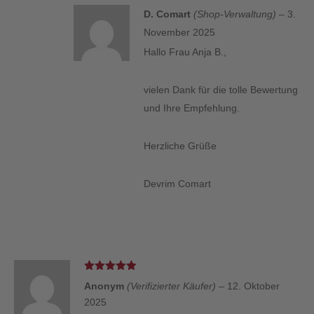
D. Comart
(Shop-Verwaltung)
–
3.
November 2025
Hallo Frau Anja B.,
vielen Dank für die tolle Bewertung
und Ihre Empfehlung.
Herzliche Grüße
Devrim Comart
Bewertet
Anonym
(Verifizierter Käufer)
–
12. Oktober
mit
5
von 5
2025