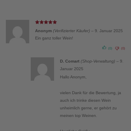
Bewertet
Anonym
(Verifizierter Käufer)
–
9. Januar 2025
mit
5
von 5
Ein ganz toller Wein!
(0)
(0)
D. Comart
(Shop-Verwaltung)
–
9.
Januar 2025
Hallo Anonym,
vielen Dank für die Bewertung, ja
auch ich trinke diesen Wein
unheimlich gerne, er gehört zu
meinen top Weinen.