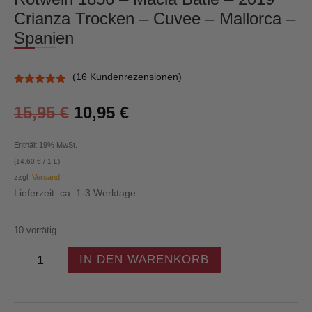
Crianza Trocken – Cuvee – Mallorca –
Spanien
(
16
Kundenrezensionen)
Bewertet
mit
4.94
15,95
€
10,95
€
von 5,
basierend
auf
Kundenbewe
Enthält 19% MwSt.
rtungen
(
14,60
€
/ 1 L)
zzgl.
Versand
Lieferzeit: ca. 1-3 Werktage
10 vorrätig
Rotwein
IN DEN WARENKORB
1856
-
Macia
Batle