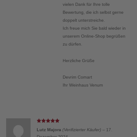
vielen Dank für Ihre tolle
Bewertung, die ich selbst gerne
doppelt unterstreiche.
Ich freue mich Sie bald wieder in
unserem Online-Shop begrüßen
zu dürfen.
Herzliche Grüße
Devrim Comart
Ihr Weinhaus Venum
Bewertet
Lutz Majora
(Verifizierter Käufer)
–
17.
mit
5
von 5
Dezember 2024