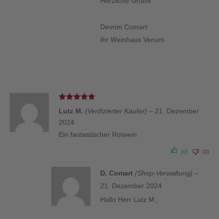
Herzliche Grüße
Devrim Comart
Ihr Weinhaus Venum
Bewertet
Lutz M.
(Verifizierter Käufer)
–
21. Dezember
mit
5
von 5
2024
Ein fantastischer Rotwein
(0)
(0)
D. Comart
(Shop-Verwaltung)
–
21. Dezember 2024
Hallo Herr Lutz M.,