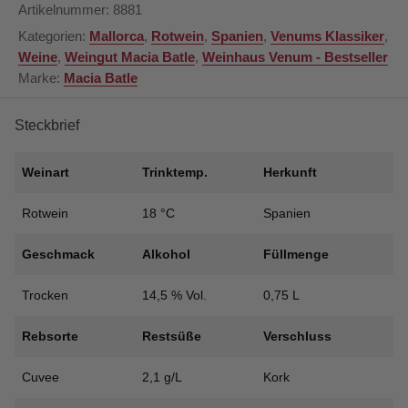
Artikelnummer:
8881
-
Kategorien:
Mallorca
,
Rotwein
,
Spanien
,
Venums Klassiker
,
2019
Weine
,
Weingut Macia Batle
,
Weinhaus Venum - Bestseller
Crianza
Marke:
Macia Batle
Trocken
-
Cuvee
Steckbrief
-
Mallorca
Weinart
Trinktemp.
Herkunft
-
Spanien
Rotwein
18 °C
Spanien
Menge
Geschmack
Alkohol
Füllmenge
Trocken
14,5 % Vol.
0,75 L
Rebsorte
Restsüße
Verschluss
Cuvee
2,1 g/L
Kork