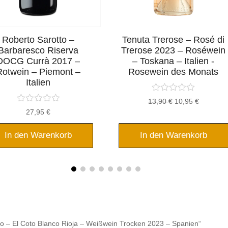
Roberto Sarotto –
Tenuta Trerose – Rosé di
Barbaresco Riserva
Trerose 2023 – Roséwein
DOCG Currà 2017 –
– Toskana – Italien -
Rotwein – Piemont –
Rosewein des Monats
Italien
Ursprünglicher
Aktueller
13,90
€
10,95
€
27,95
€
Preis
Preis
war:
ist:
In den Warenkorb
In den Warenkorb
13,90 €
10,95 €.
to – El Coto Blanco Rioja – Weißwein Trocken 2023 – Spanien“