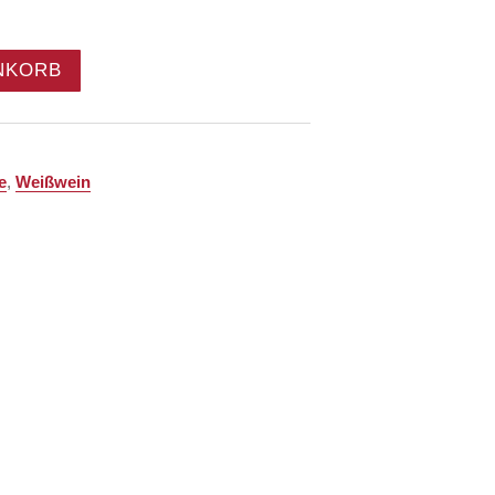
NKORB
e
,
Weißwein