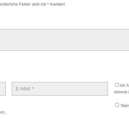
forderliche Felder sind mit
*
markiert
Ich 
stimme i
Name
rn.