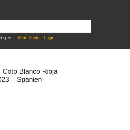
log
Mein Konto – Login
 Coto Blanco Rioja –
023 – Spanien