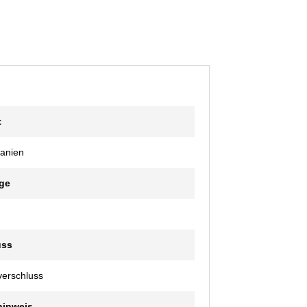
t
panien
ge
uss
erschluss
hinweis