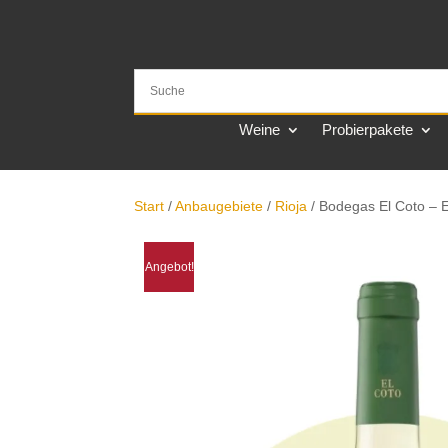
Weine
Probierpakete
Start
/
Anbaugebiete
/
Rioja
/ Bodegas El Coto – 
Angebot!