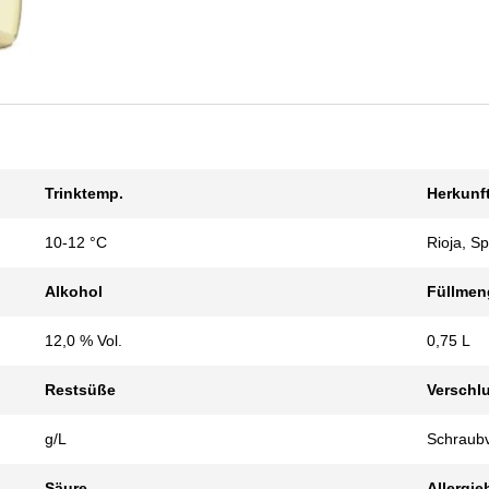
Trinktemp.
Herkunf
10-12 °C
Rioja, S
Alkohol
Füllmen
12,0 % Vol.
0,75 L
Restsüße
Verschl
g/L
Schraubv
Säure
Allergie