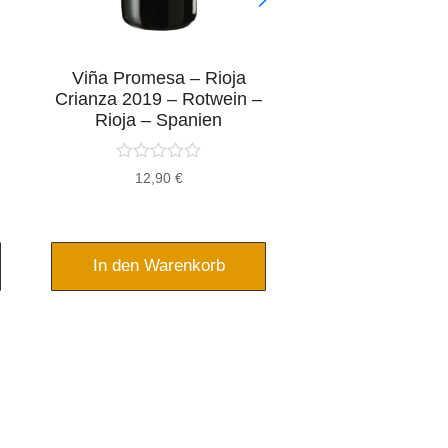
Viña Promesa – Rioja
Fruit de Mar -
Crianza 2019 – Rotwein –
Cuvée Feinherb
Rioja – Spanien
- Pfal
12,90
€
10,95
In den Warenkorb
In den War