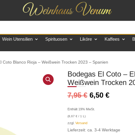
Wein Utensilien
Spirituosen
Liköre
Kaffees
B
El Coto Blanco Rioja – Weißwein Trocken 2023 – Spanien
Bodegas El Coto – El
Weißwein Trocken 2
7,95
€
6,50
€
Enthält 19% MwSt.
(
8,67
€
/ 1 L)
zzgl.
Versand
Lieferzeit: ca. 3-4 Werktage