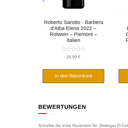
t - Rosewein
Roberto Sarotto - Barbera
5 - Mallorca
d'Alba Elena 2022 –
nien
Rotwein – Piemont –
Italien
rsprünglicher
Aktueller
16,95
€
24,90
€
reis
Preis
ar:
ist:
1,95 €
16,95 €.
renkorb
In den Warenkorb
BEWERTUNGEN
Schreibe die erste Rezension für „Bodegas El Co