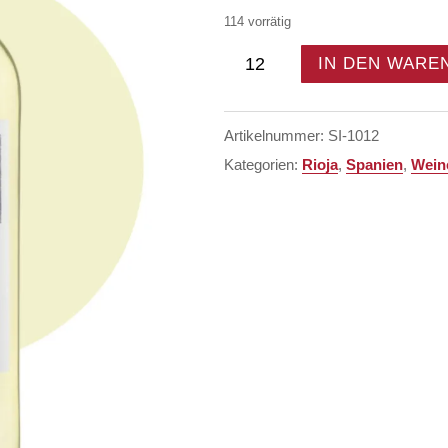
114 vorrätig
Bodegas
IN DEN WARE
El
Coto
-
Artikelnummer:
SI-1012
El
Coto
Kategorien:
Rioja
,
Spanien
,
Wein
Blanco
Rioja
-
Weißwein
Trocken
2023
-
Spanien
Menge