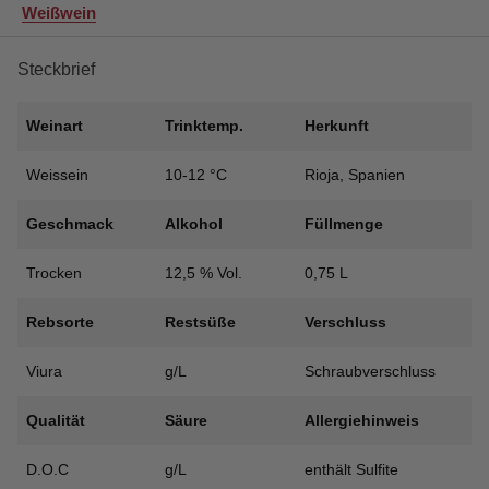
Weißwein
-
Weißwein
Trocken
Steckbrief
2023
-
Weinart
Trinktemp.
Herkunft
Spanien
Menge
Weissein
10-12 °C
Rioja, Spanien
Geschmack
Alkohol
Füllmenge
Trocken
12,5 % Vol.
0,75 L
Rebsorte
Restsüße
Verschluss
Viura
g/L
Schraubverschluss
Qualität
Säure
Allergiehinweis
D.O.C
g/L
enthält Sulfite