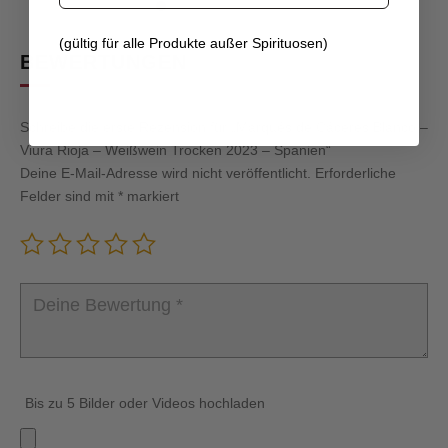
(gültig für alle Produkte außer Spirituosen)
BEWERTUNGEN
Schreibe die erste Rezension für „Marqués de Cáceres Blanco –
Viura Rioja – Weißwein Trocken 2023 – Spanien“
Deine E-Mail-Adresse wird nicht veröffentlicht.
Erforderliche
Felder sind mit
*
markiert
Bis zu 5 Bilder oder Videos hochladen