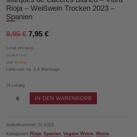
Rioja – Weißwein Trocken 2023 –
Spanien
8,95
€
7,95
€
Enthält 19% MwSt.
(
10,60
€
/ 1 L)
zzgl.
Versand
Lieferzeit: ca. 3-4 Werktage
24 vorrätig
Marqués
IN DEN WARENKORB
de
Cáceres
Blanco
-
Artikelnummer:
SI-1015
Viura
Kategorien:
Rioja
,
Spanien
,
Vegane Weine
,
Weine
,
Rioja