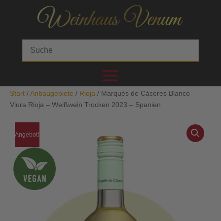
Start
/
Anbaugebiete
/
Rioja
/ Marqués de Cáceres Blanco –
Viura Rioja – Weißwein Trocken 2023 – Spanien
Angebot!