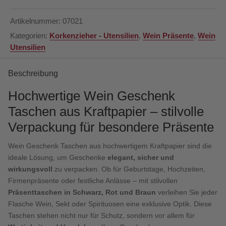
-
Wein
Artikelnummer:
07021
-
Kategorien:
Korkenzieher - Utensilien
,
Wein Präsente
,
Wein
Sekt
Utensilien
-
Spirituosen
-
Beschreibung
1er
Hochwertige Wein Geschenk
Kraftpapier
Menge
Taschen aus Kraftpapier – stilvolle
Verpackung für besondere Präsente
Wein Geschenk Taschen aus hochwertigem Kraftpapier sind die
ideale Lösung, um Geschenke
elegant, sicher und
wirkungsvoll
zu verpacken. Ob für Geburtstage, Hochzeiten,
Firmenpräsente oder festliche Anlässe – mit stilvollen
Präsenttaschen in Schwarz, Rot und Braun
verleihen Sie jeder
Flasche Wein, Sekt oder Spirituosen eine exklusive Optik. Diese
Taschen stehen nicht nur für Schutz, sondern vor allem für