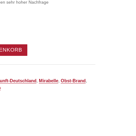
egen sehr hoher Nachfrage
RENKORB
unft-Deutschland
,
Mirabelle
,
Obst-Brand
,
m