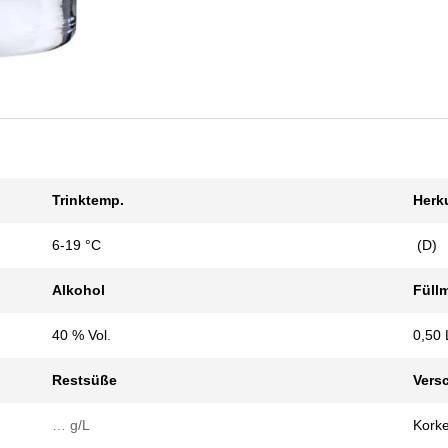
Trinktemp.
Herk
6-19 °C
(D)
Alkohol
Füll
40 % Vol.
0,50 
Restsüße
Vers
… g/L
Kork