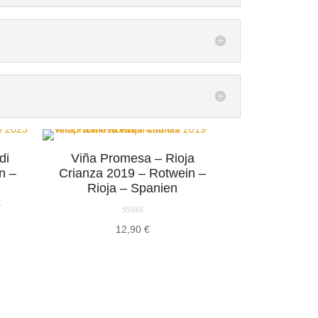
di
Viña Promesa – Rioja
n –
Crianza 2019 – Rotwein –
Rioja – Spanien
s
12,90
€
er
ler
 €.