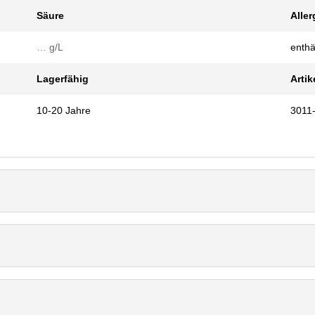
Säure
Aller
… g/L
enthäl
Lagerfähig
Artik
10-20 Jahre
3011