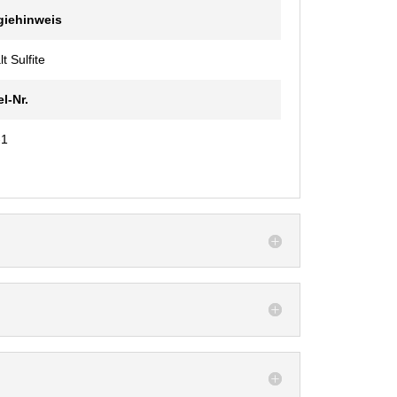
giehinweis
t Sulfite
el-Nr.
-1