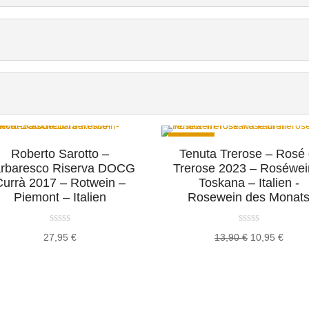
Angebot!
Roberto Sarotto –
Tenuta Trerose – Rosé 
rbaresco Riserva DOCG
Trerose 2023 – Roséwei
Currà 2017 – Rotwein –
Toskana – Italien -
Piemont – Italien
Rosewein des Monat
Ursprünglich
Aktuel
27,95
€
13,90
€
10,95
€
Preis
Preis
war:
ist:
13,90 €
10,95