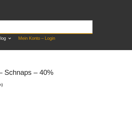
log
Mein Konto – Login
 – Schnaps – 40%
n)