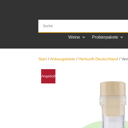
Weine
Probierpakete
Start
/
Anbaugebiete
/
Herkunft-Deutschland
/ Ve
Angebot!