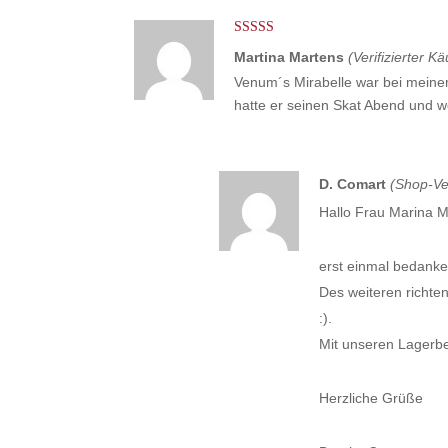
Bewertet mit
Martina Martens
(Verifizierter Kä
5
von 5
Venum´s Mirabelle war bei meine
hatte er seinen Skat Abend und 
D. Comart
(Shop-Ve
Hallo Frau Marina M
erst einmal bedanke 
Des weiteren richte
:).
Mit unseren Lagerbe
Herzliche Grüße