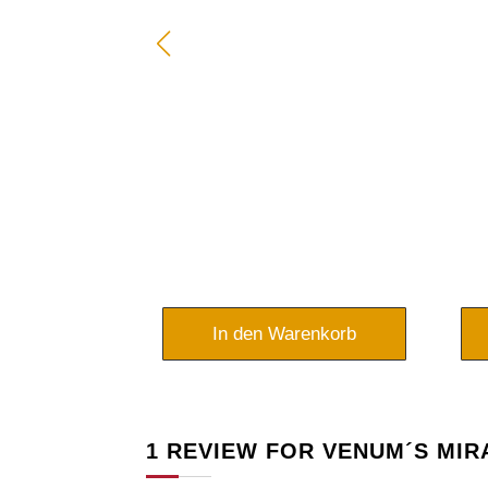
t - Rosewein
- Mallorca -
ien
rsprünglicher
Aktueller
6,95
€
reis
Preis
ar:
ist:
renkorb
In den Warenkorb
1,95 €
16,95 €.
1 REVIEW FOR
VENUM´S MIR