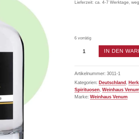
Lieferzeit: ca. 4-7 Werktage, w
6 vorrätig
Venum
IN DEN WA
´s
Mirabelle
-
Schnaps
Artikelnummer:
3011-1
-
Kategorien:
Deutschland
,
Herk
40%
Spirituosen
,
Weinhaus Venu
Menge
Marke:
Weinhaus Venum