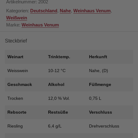
Artikelnummer:
2002
-
Kategorien:
Deutschland
,
Nahe
,
Weinhaus Venum
,
Nahe
Weißwein
Menge
Marke:
Weinhaus Venum
Steckbrief
Weinart
Trinktemp.
Herkunft
Weisswein
10-12 °C
Nahe, (D)
Geschmack
Alkohol
Füllmenge
Trocken
12,0 % Vol.
0,75 L
Rebsorte
Restsüße
Verschluss
Riesling
6,4 g/L
Drehverschluss