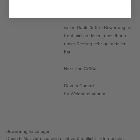
18. August 2025
Hallo Herr Blohm,
vielen Dank für Ihre Bewertung, es
freut mich zu lesen, dass Ihnen
unser Riesling sehr gut gefallen
hat.
Herzliche Grüße
Devrim Comart
Ihr Weinhaus Venum
Bewertung hinzufügen
Deine E-Mail-Adresse wird nicht veröffentlicht.
Erforderliche