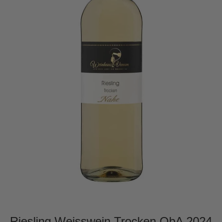
Riesling Weisswein Trocken QbA 2024