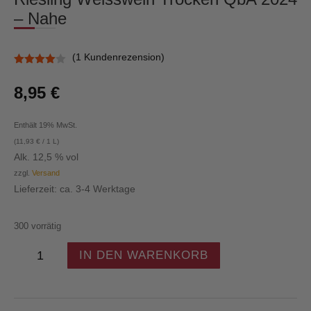
– Nahe
(
1
Kundenrezension)
Bewertet
mit
4.00
8,95
€
von 5,
basieren
d auf
Kundenbe
Enthält 19% MwSt.
wertung
(
11,93
€
/ 1 L)
Alk. 12,5 % vol
zzgl.
Versand
Lieferzeit: ca. 3-4 Werktage
300 vorrätig
Riesling
IN DEN WARENKORB
Weisswein
Trocken
QbA
2024