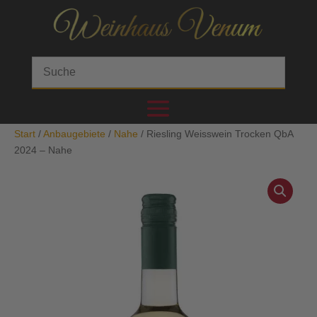
Start
/
Anbaugebiete
/
Nahe
/ Riesling Weisswein Trocken QbA
2024 – Nahe