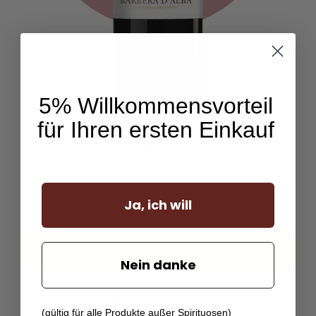
5% Willkommensvorteil
für Ihren ersten Einkauf
Roberto Sarotto - Barbera d'Alba Elena 2022 –
Rotwein – Piemont – Italien
Ja, ich will
24,90
€
In den Warenkorb
Nein danke
(gültig für alle Produkte außer Spirituosen)