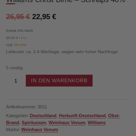
26,95
€
22,95
€
Enthält 19% MwSt.
(
45,90
€
/ 1 L)
zzgl.
Versand
Lieferzeit: ca. 2-4 Werktage, wegen sehr hoher Nachfrage
5 vorrätig
Williams
IN DEN WARENKORB
Christ
Birne
-
Schnaps
Artikelnummer:
3011
40%
Kategorien:
Deutschland
,
Herkunft-Deutschland
,
Obst-
Menge
Brand
,
Spirituosen
,
Weinhaus Venum
,
Williams
Marke:
Weinhaus Venum