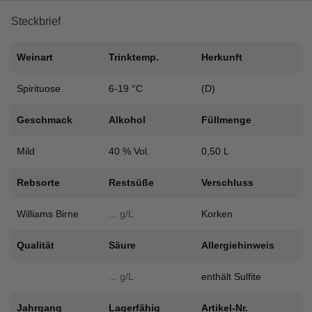
Steckbrief
Weinart
Trinktemp.
Herkunft
Spirituose
6-19 °C
(D)
Geschmack
Alkohol
Füllmenge
Mild
40 % Vol.
0,50 L
Rebsorte
Restsüße
Verschluss
Williams Birne
... g/L
Korken
Qualität
Säure
Allergiehinweis
... g/L
enthält Sulfite
Jahrgang
Lagerfähig
Artikel-Nr.