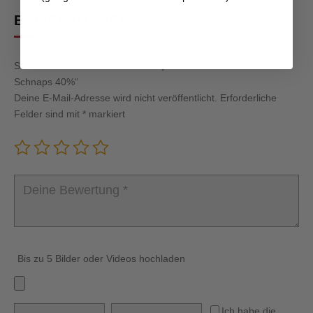
BEWERTUNGEN
Schreibe die erste Rezension für „Williams Christ Birne –
Schnaps 40%“
Deine E-Mail-Adresse wird nicht veröffentlicht.
Erforderliche
Felder sind mit
*
markiert
Bis zu 5 Bilder oder Videos hochladen
Ich habe die