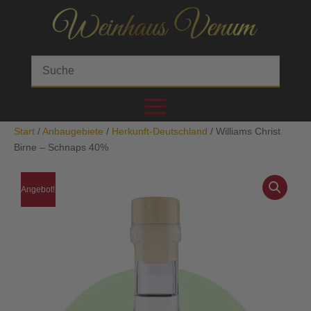
Start
/
Anbaugebiete
/
Herkunft-Deutschland
/ Williams Christ
Birne – Schnaps 40%
Angebot!