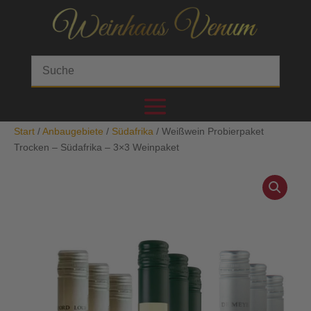
Start
/
Anbaugebiete
/
Südafrika
/ Weißwein Probierpaket
Trocken – Südafrika – 3×3 Weinpaket