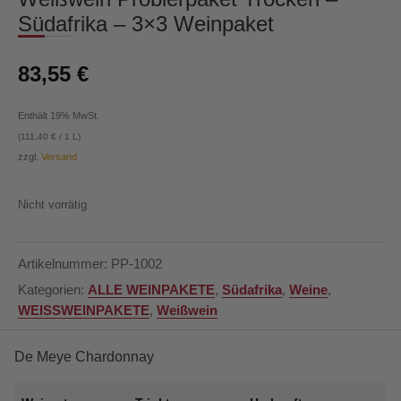
Südafrika – 3×3 Weinpaket
83,55
€
Enthält 19% MwSt.
(
111,40
€
/ 1 L)
zzgl.
Versand
Nicht vorrätig
Artikelnummer:
PP-1002
Kategorien:
ALLE WEINPAKETE
,
Südafrika
,
Weine
,
WEISSWEINPAKETE
,
Weißwein
De Meye Chardonnay