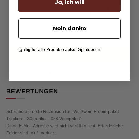
Ja, ich will
Roberto Sarotto - Barbera d'Alba Elena 2022 –
Rotwein – Piemont – Italien
Nein danke
24,90
€
(gültig für alle Produkte außer Spirituosen)
In den Warenkorb
BEWERTUNGEN
Schreibe die erste Rezension für „Weißwein Probierpaket
Trocken – Südafrika – 3×3 Weinpaket“
Deine E-Mail-Adresse wird nicht veröffentlicht.
Erforderliche
Felder sind mit
*
markiert