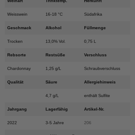
Weinart
Trinktemp.
Herkunft
Weisswein
16-18 °C
Südafrika
Geschmack
Alkohol
Füllmenge
Trocken
13,0% Vol.
0,75 L
Rebsorte
Restsüße
Verschluss
Chardonnay
1,25 g/L
Schraubverschluss
Qualität
Säure
Allergiehinweis
4,7 g/L
enthält Sulfite
Jahrgang
Lagerfähig
Artikel-Nr.
2022
3-5 Jahre
206