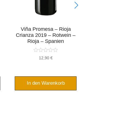
Viña Promesa – Rioja
Fruit de Mar -
Crianza 2019 – Rotwein –
Cuvée Feinherb
Rioja – Spanien
- Pfal
12,90
€
10,95
In den Warenkorb
In den War