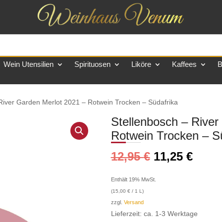
Wein Utensilien
Spirituosen
Liköre
Kaffees
B
 River Garden Merlot 2021 – Rotwein Trocken – Südafrika
Stellenbosch – River
Rotwein Trocken – S
12,95
€
11,25
€
Enthält 19% MwSt.
(
15,00
€
/ 1 L)
zzgl.
Versand
Lieferzeit: ca. 1-3 Werktage