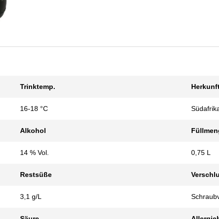
Trinktemp.
Herkunf
16-18 °C
Südafrik
Alkohol
Füllmen
14 % Vol.
0,75 L
Restsüße
Verschl
3,1 g/L
Schraubv
Säure
Allergie