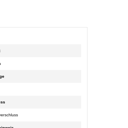
t
a
ge
uss
erschluss
hinweis