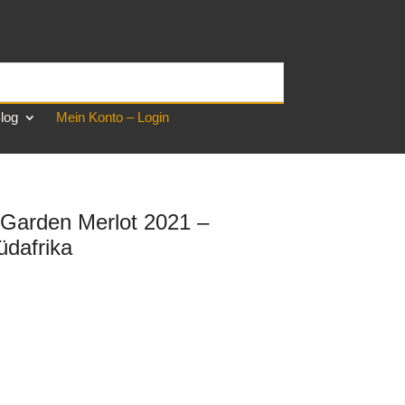
log
Mein Konto – Login
 Garden Merlot 2021 –
üdafrika