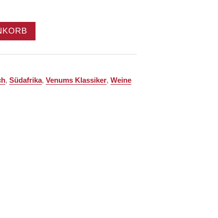
NKORB
ch
,
Südafrika
,
Venums Klassiker
,
Weine