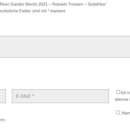
– River Garden Merlot 2021 – Rotwein Trocken – Südafrika“
forderliche Felder sind mit
*
markiert
Ich 
stimme i
Name
rn.