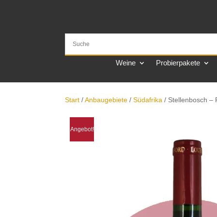
Weine
Probierpakete
Start
/
Anbaugebiete
/
Südafrika
/ Stellenbosch –
Angebot!