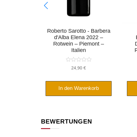
t - Rosewein
Roberto Sarotto - Barbera
5 - Mallorca
d'Alba Elena 2022 –
nien
Rotwein – Piemont –
Italien
rsprünglicher
Aktueller
16,95
€
24,90
€
reis
Preis
ar:
ist:
1,95 €
16,95 €.
renkorb
In den Warenkorb
BEWERTUNGEN