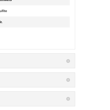
lfite
r.