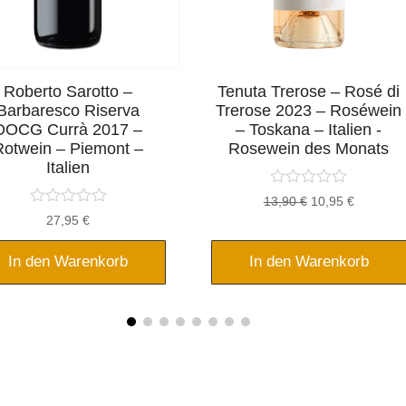
Roberto Sarotto –
Tenuta Trerose – Rosé di
Barbaresco Riserva
Trerose 2023 – Roséwein
DOCG Currà 2017 –
– Toskana – Italien -
Rotwein – Piemont –
Rosewein des Monats
Italien
Ursprünglicher
Aktueller
13,90
€
10,95
€
27,95
€
Preis
Preis
war:
ist:
In den Warenkorb
In den Warenkorb
13,90 €
10,95 €.