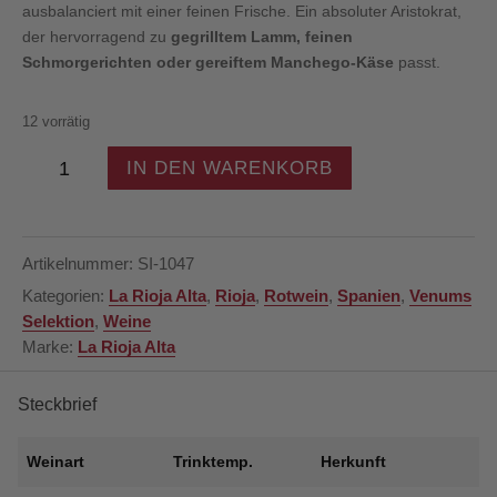
ausbalanciert mit einer feinen Frische. Ein absoluter Aristokrat,
der hervorragend zu
gegrilltem Lamm, feinen
Schmorgerichten oder gereiftem Manchego-Käse
passt.
12 vorrätig
La
IN DEN WARENKORB
Rioja
Alta
–
Viña
Artikelnummer:
SI-1047
Alberdi
Kategorien:
La Rioja Alta
,
Rioja
,
Rotwein
,
Spanien
,
Venums
Reserva
Selektion
,
Weine
2020
Marke:
La Rioja Alta
–
Rotwein
–
Steckbrief
Rioja
–
Weinart
Trinktemp.
Herkunft
Spanien