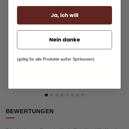
Ja, ich will
Roberto Sarotto - Barbera d'Alba Elena 2022 –
Nein danke
Rotwein – Piemont – Italien
24,90
€
(gültig für alle Produkte außer Spirituosen)
In den Warenkorb
BEWERTUNGEN