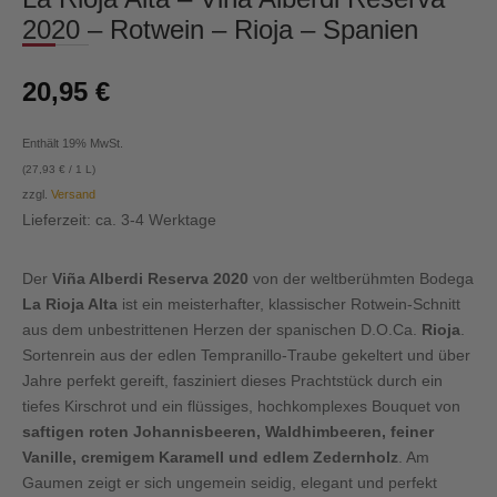
2020 – Rotwein – Rioja – Spanien
20,95
€
Enthält 19% MwSt.
(
27,93
€
/ 1 L)
zzgl.
Versand
Lieferzeit: ca. 3-4 Werktage
Der
Viña Alberdi Reserva 2020
von der weltberühmten Bodega
La Rioja Alta
ist ein meisterhafter, klassischer Rotwein-Schnitt
aus dem unbestrittenen Herzen der spanischen D.O.Ca.
Rioja
.
Sortenrein aus der edlen Tempranillo-Traube gekeltert und über
Jahre perfekt gereift, fasziniert dieses Prachtstück durch ein
tiefes Kirschrot und ein flüssiges, hochkomplexes Bouquet von
saftigen roten Johannisbeeren, Waldhimbeeren, feiner
Vanille, cremigem Karamell und edlem Zedernholz
. Am
Gaumen zeigt er sich ungemein seidig, elegant und perfekt