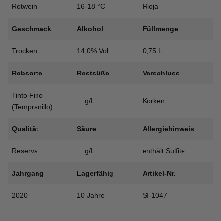
Menge
Rotwein
16-18 °C
Rioja
Geschmack
Alkohol
Füllmenge
Trocken
14,0% Vol.
0,75 L
Rebsorte
Restsüße
Verschluss
Tinto Fino
... g/L
Korken
(Tempranillo)
Qualität
Säure
Allergiehinweis
Reserva
... g/L
enthält Sulfite
Jahrgang
Lagerfähig
Artikel-Nr.
2020
10 Jahre
SI-1047