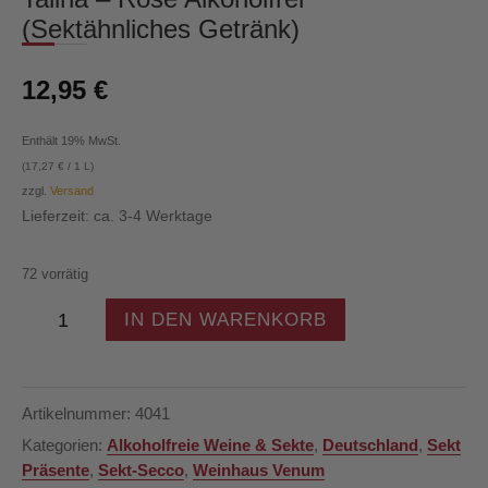
(Sektähnliches Getränk)
12,95
€
Enthält 19% MwSt.
(
17,27
€
/ 1 L)
zzgl.
Versand
Lieferzeit: ca. 3-4 Werktage
72 vorrätig
Taliha
IN DEN WARENKORB
-
Rosé
Alkoholfrei
(Sektähnliches
Artikelnummer:
4041
Getränk)
Kategorien:
Alkoholfreie Weine & Sekte
,
Deutschland
,
Sekt
Menge
Präsente
,
Sekt-Secco
,
Weinhaus Venum