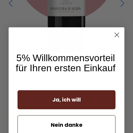
5% Willkommensvorteil
für Ihren ersten Einkauf
Roberto Sarotto - Barbera d'Alba Elena 2022 –
Rotwein – Piemont – Italien
24,90
€
Ja, ich will
In den Warenkorb
Nein danke