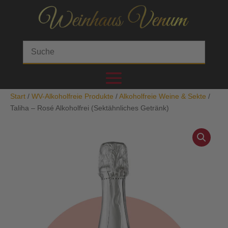
Start
/
WV-Alkoholfreie Produkte
/
Alkoholfreie Weine & Sekte
/
Taliha – Rosé Alkoholfrei (Sektähnliches Getränk)