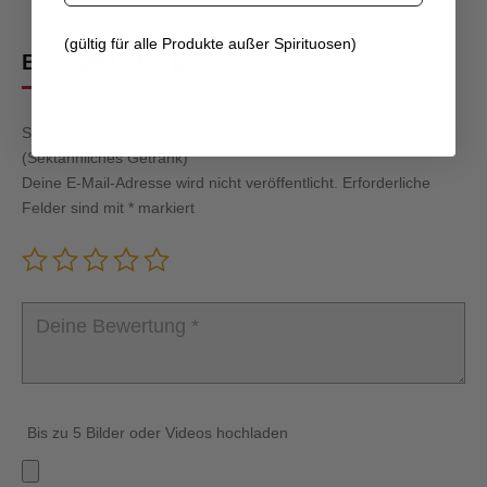
(gültig für alle Produkte außer Spirituosen)
BEWERTUNGEN
Schreibe die erste Rezension für „Taliha – Rosé Alkoholfrei
(Sektähnliches Getränk)“
Deine E-Mail-Adresse wird nicht veröffentlicht.
Erforderliche
Felder sind mit
*
markiert
Bis zu 5 Bilder oder Videos hochladen