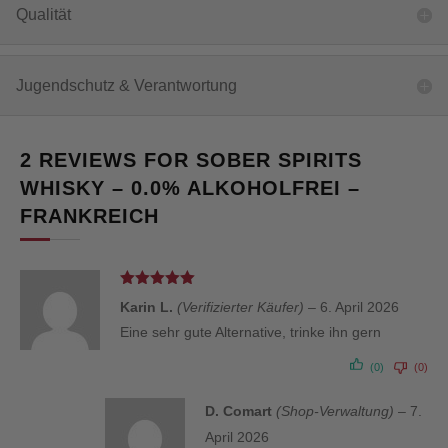
Qualität
Jugendschutz & Verantwortung
2 REVIEWS FOR
SOBER SPIRITS
WHISKY – 0.0% ALKOHOLFREI –
FRANKREICH
Bewertet
Karin L.
(Verifizierter Käufer)
–
6. April 2026
mit
5
von 5
Eine sehr gute Alternative, trinke ihn gern
(0)
(0)
D. Comart
(Shop-Verwaltung)
–
7.
April 2026