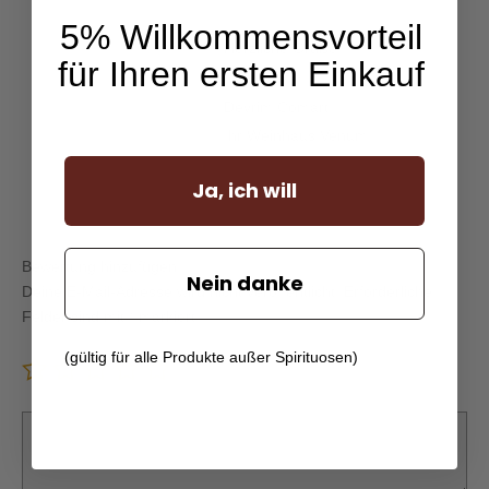
5% Willkommensvorteil
Herzliche Grüße,
für Ihren ersten Einkauf
Devrim Comart
Ihr Weinhaus Venum
Ja, ich will
Bewertung hinzufügen
Nein danke
Deine E-Mail-Adresse wird nicht veröffentlicht.
Erforderliche
Felder sind mit
*
markiert
(gültig für alle Produkte außer Spirituosen)