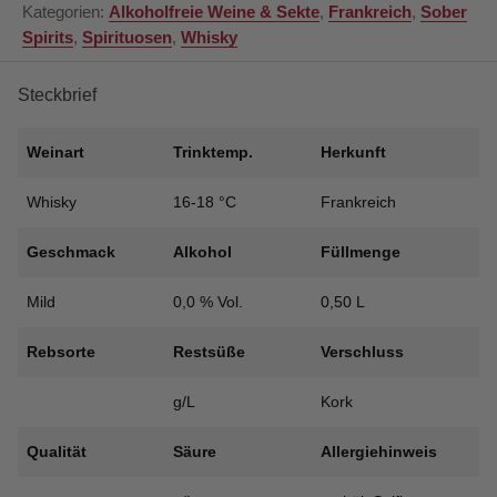
0.0%
Kategorien:
Alkoholfreie Weine & Sekte
,
Frankreich
,
Sober
Alkoholfrei
Spirits
,
Spirituosen
,
Whisky
–
Frankreich
Steckbrief
Menge
Weinart
Trinktemp.
Herkunft
Whisky
16-18 °C
Frankreich
Geschmack
Alkohol
Füllmenge
Mild
0,0 % Vol.
0,50 L
Rebsorte
Restsüße
Verschluss
g/L
Kork
Qualität
Säure
Allergiehinweis