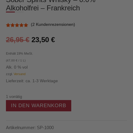
Alkoholfrei – Frankreich
(
2
Kundenrezensionen)
Bewertet
mit
5.00
26,95
€
23,50
€
von 5,
basierend
auf
Kundenbewe
Enthält 19% MwSt.
rtungen
(
47,00
€
/ 1 L)
Alk. 0 % vol
zzgl.
Versand
Lieferzeit: ca. 1-3 Werktage
1 vorrätig
IN DEN WARENKORB
Sober
Spirits
Whisky
Artikelnummer:
SP-1000
–