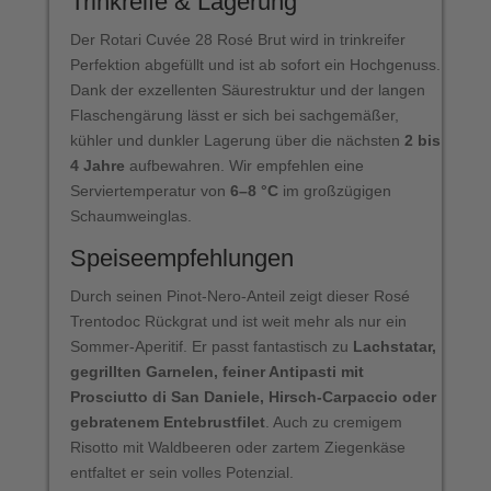
Trinkreife & Lagerung
Der Rotari Cuvée 28 Rosé Brut wird in trinkreifer
Perfektion abgefüllt und ist ab sofort ein Hochgenuss.
Dank der exzellenten Säurestruktur und der langen
Flaschengärung lässt er sich bei sachgemäßer,
kühler und dunkler Lagerung über die nächsten
2 bis
4 Jahre
aufbewahren. Wir empfehlen eine
Serviertemperatur von
6–8 °C
im großzügigen
Schaumweinglas.
Speiseempfehlungen
Durch seinen Pinot-Nero-Anteil zeigt dieser Rosé
Trentodoc Rückgrat und ist weit mehr als nur ein
Sommer-Aperitif. Er passt fantastisch zu
Lachstatar,
gegrillten Garnelen, feiner Antipasti mit
Prosciutto di San Daniele, Hirsch-Carpaccio oder
gebratenem Entebrustfilet
. Auch zu cremigem
Risotto mit Waldbeeren oder zartem Ziegenkäse
entfaltet er sein volles Potenzial.