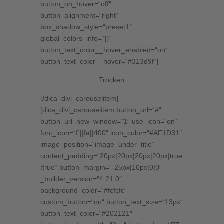
button_on_hover=“off“
button_alignment=“right“
box_shadow_style=“preset1″
global_colors_info=“{}“
button_text_color__hover_enabled=“on“
button_text_color__hover=“#313d9f“]
Trocken
[/dica_divi_carouselitem]
[dica_divi_carouselitem button_url=“#“
button_url_new_window=“1″ use_icon=“on“
font_icon=“||fa||400″ icon_color=“#AF1D31″
image_position=“image_under_title“
content_padding=“20px|20px|20px|20px|true
|true“ button_margin=“-25px|10px|0|0″
_builder_version=“4.21.0″
background_color=“#fcfcfc“
custom_button=“on“ button_text_size=“13px“
button_text_color=“#202121″