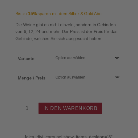
Bis zu
15%
sparen mit dem Silber & Gold Abo
Die Weine gibt es nicht einzeln, sondern in Gebinden
von 6, 12, 24 und mehr. Der Preis ist der Preis für das
Gebinde, welches Sie sich ausgesucht haben.
Variante
Menge / Preis
Bildwein
IN DEN WARENKORB
-
Namenswein
ab
6
Flaschen
[dica_divi_carousel show_items_desktop=“3″