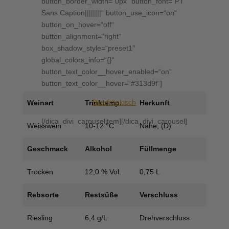
button_border_width=“0px“ button_font=“PT
Sans Caption||||||||“ button_use_icon=“on“
button_on_hover=“off“
button_alignment=“right“
box_shadow_style=“preset1″
global_colors_info=“{}“
button_text_color__hover_enabled=“on“
button_text_color__hover=“#313d9f“]
Blaufränkisch
Weinart
Trinktemp.
Herkunft
[/dica_divi_carouselitem][/dica_divi_carousel]
Weisswein
10-12 °C
Nahe, (D)
Geschmack
Alkohol
Füllmenge
Trocken
12,0 % Vol.
0,75 L
Rebsorte
Restsüße
Verschluss
Riesling
6,4 g/L
Drehverschluss