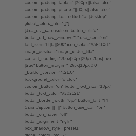
custom_padding_tablet=“||200px||false|false“
custom_padding_phone=“||80px||false|false“
custom_padding_last_edited=“on|desktop“
global_colors_info=“{}“]
[dica_divi_carouselitem button_url=“#“
button_url_new_window=“1″ use_icon=“on“
font_icon=“||fa||900″ icon_color=“#AF1D31″
image_position=“image_under_title“
content_padding=“20px|20px|20px|20px|true
|true“ button_margin=“-25px|10px|0|0″
_builder_version=“4.21.0″
background_color=“#fcfcfc“
custom_button=“on“ button_text_size=“13px“
button_text_color=“#202121″
button_border_width=“0px“ button_font=“PT
Sans Caption||||||||“ button_use_icon=“on“
button_on_hover=“off“
button_alignment=“right“
box_shadow_style=“preset1″
global_colors_info=“{}“