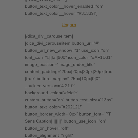
button_text_color__hover_enabled=“on“
button_text_color__hover=“#313d9f“]
Ungarn
[/dica_divi_carouselitem]
[dica_divi_carouselitem button_url=“#“
button_url_new_window=“1″ use_icon=“on“
font_icon=“||fa||900″ icon_color=“#AF1D31″
image_position=“image_under_title“
content_padding=“20px|20px|20px|20px|true
|true“ button_margin=“-25px|10px|0|0″
_builder_version=“4.21.0″
background_color=“#fcfcfc“
custom_button=“on“ button_text_size=“13px“
button_text_color=“#202121″
button_border_width=“0px“ button_font=“PT
Sans Caption||||||||“ button_use_icon=“on“
button_on_hover=“off“
button_alignment=“right“