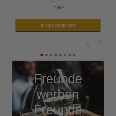
17,95
€
In den Warenkorb
Freunde
werben
Freunde