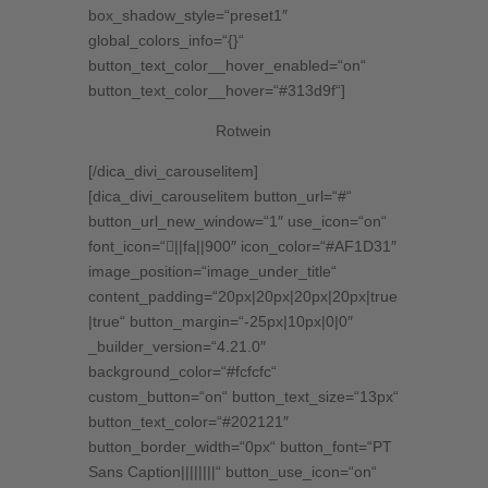
box_shadow_style=“preset1″
global_colors_info=“{}“
button_text_color__hover_enabled=“on“
button_text_color__hover=“#313d9f“]
Rotwein
[/dica_divi_carouselitem]
[dica_divi_carouselitem button_url=“#“
button_url_new_window=“1″ use_icon=“on“
font_icon=“||fa||900″ icon_color=“#AF1D31″
image_position=“image_under_title“
content_padding=“20px|20px|20px|20px|true
|true“ button_margin=“-25px|10px|0|0″
_builder_version=“4.21.0″
background_color=“#fcfcfc“
custom_button=“on“ button_text_size=“13px“
button_text_color=“#202121″
button_border_width=“0px“ button_font=“PT
Sans Caption||||||||“ button_use_icon=“on“