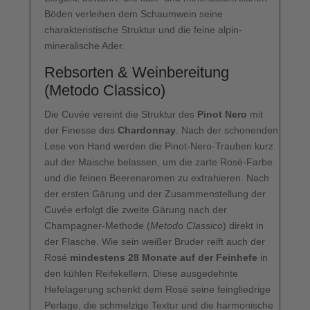
Böden verleihen dem Schaumwein seine
charakteristische Struktur und die feine alpin-
mineralische Ader.
Rebsorten & Weinbereitung
(Metodo Classico)
Die Cuvée vereint die Struktur des
Pinot Nero
mit
der Finesse des
Chardonnay
. Nach der schonenden
Lese von Hand werden die Pinot-Nero-Trauben kurz
auf der Maische belassen, um die zarte Rosé-Farbe
und die feinen Beerenaromen zu extrahieren. Nach
der ersten Gärung und der Zusammenstellung der
Cuvée erfolgt die zweite Gärung nach der
Champagner-Methode (
Metodo Classico
) direkt in
der Flasche. Wie sein weißer Bruder reift auch der
Rosé
mindestens 28 Monate auf der Feinhefe
in
den kühlen Reifekellern. Diese ausgedehnte
Hefelagerung schenkt dem Rosé seine feingliedrige
Perlage, die schmelzige Textur und die harmonische