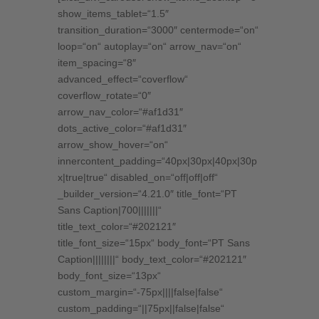
-
show_items_tablet=“1.5″
Weißwein
transition_duration=“3000″ centermode=“on“
trocken
loop=“on“ autoplay=“on“ arrow_nav=“on“
-
item_spacing=“8″
Riesling
advanced_effect=“coverflow“
-
coverflow_rotate=“0″
Nahe
arrow_nav_color=“#af1d31″
Menge
dots_active_color=“#af1d31″
arrow_show_hover=“on“
innercontent_padding=“40px|30px|40px|30p
x|true|true“ disabled_on=“off|off|off“
_builder_version=“4.21.0″ title_font=“PT
Sans Caption|700|||||||“
title_text_color=“#202121″
title_font_size=“15px“ body_font=“PT Sans
Caption||||||||“ body_text_color=“#202121″
body_font_size=“13px“
custom_margin=“-75px||||false|false“
custom_padding=“||75px||false|false“