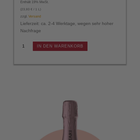
Enthält 19% MwSt.
(
23,93
€
/ 1 L)
zzgl.
Versand
Lieferzeit: ca. 2-4 Werktage, wegen sehr hoher
Nachfrage
Rotari
IN DEN WARENKORB
–
Cuvée
28
Metodo
Classico
Rosé
Trentodoc
–
Trentino
–
Italien
Menge