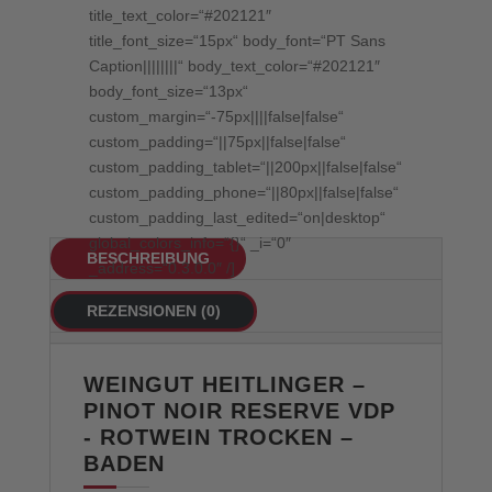
title_text_color=“#202121″
title_font_size=“15px“ body_font=“PT Sans
Caption||||||||“ body_text_color=“#202121″
body_font_size=“13px“
custom_margin=“-75px||||false|false“
custom_padding=“||75px||false|false“
custom_padding_tablet=“||200px||false|false“
custom_padding_phone=“||80px||false|false“
custom_padding_last_edited=“on|desktop“
global_colors_info=“{}“ _i=“0″
BESCHREIBUNG
_address=“0.3.0.0″ /]
REZENSIONEN (0)
WEINGUT HEITLINGER –
PINOT NOIR RESERVE VDP
- ROTWEIN TROCKEN –
BADEN