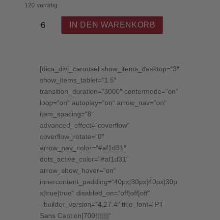
120 vorrätig
Weingut
IN DEN WARENKORB
Heitlinger
–
Pinot
Noir
[dica_divi_carousel show_items_desktop=“3″
Reserve
show_items_tablet=“1.5″
-
transition_duration=“3000″ centermode=“on“
Rotwein
loop=“on“ autoplay=“on“ arrow_nav=“on“
trocken
item_spacing=“8″
2023
–
advanced_effect=“coverflow“
Baden
coverflow_rotate=“0″
Menge
arrow_nav_color=“#af1d31″
dots_active_color=“#af1d31″
arrow_show_hover=“on“
innercontent_padding=“40px|30px|40px|30p
x|true|true“ disabled_on=“off|off|off“
_builder_version=“4.27.4″ title_font=“PT
Sans Caption|700|||||||“