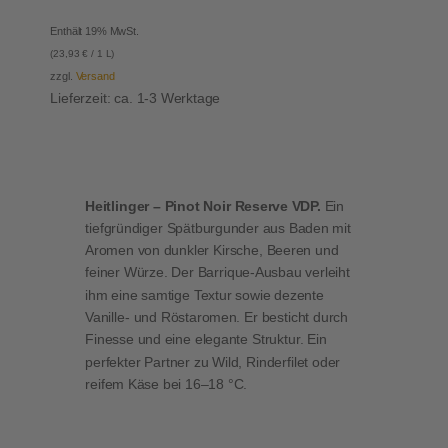
Enthält 19% MwSt.
(
23,93
€
/ 1 L)
zzgl.
Versand
Lieferzeit: ca. 1-3 Werktage
Heitlinger – Pinot Noir Reserve VDP.
Ein
tiefgründiger Spätburgunder aus Baden mit
Aromen von dunkler Kirsche, Beeren und
feiner Würze. Der Barrique-Ausbau verleiht
ihm eine samtige Textur sowie dezente
Vanille- und Röstaromen. Er besticht durch
Finesse und eine elegante Struktur. Ein
perfekter Partner zu Wild, Rinderfilet oder
reifem Käse bei 16–18 °C.