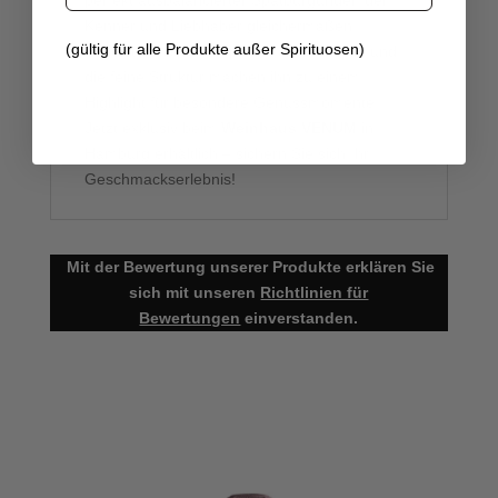
Kenner und Liebhaber gleichermaßen
(gültig für alle Produkte außer Spirituosen)
begeistert. Sein komplexes Aromenspiel und
die feine Struktur machen ihn zu einem
Highlight für besondere Genussmomente.
Jetzt exklusiv beim
Weinhaus VENUM
in
Hamburg erhältlich – sichern Sie sich Ihr
Geschmackserlebnis!
Mit der Bewertung unserer Produkte erklären Sie
sich mit unseren
Richtlinien für
Bewertungen
einverstanden.