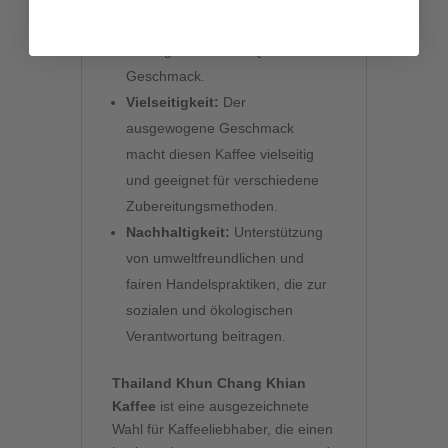
zu einem Kaffee von
außergewöhnlicher Qualität und
Geschmack.
Vielseitigkeit:
Der
ausgewogene Geschmack
macht diesen Kaffee vielseitig
und geeignet für verschiedene
Zubereitungsmethoden.
Nachhaltigkeit:
Unterstützung
von umweltfreundlichen und
fairen Handelspraktiken, die zur
sozialen und ökologischen
Verantwortung beitragen.
Thailand Khun Chang Khian
Kaffee
ist eine ausgezeichnete
Wahl für Kaffeeliebhaber, die einen