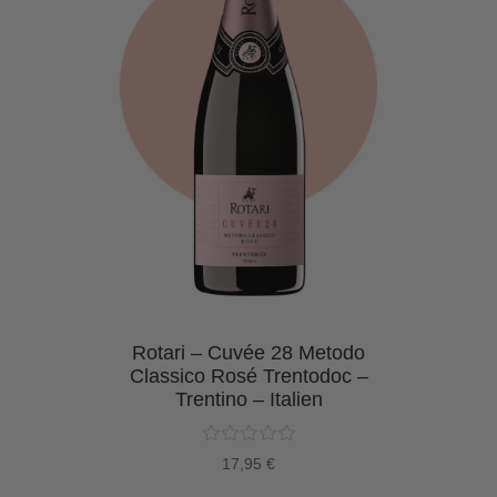
 –
Rotari – Cuvée 28 Metodo
Ro
les
Classico Rosé Trentodoc –
Cl
n –
Trentino – Italien
h
17,95
€