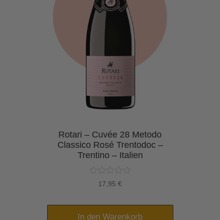
 –
Rotari – Cuvée 28 Metodo
Ro
les
Classico Rosé Trentodoc –
Cl
n –
Trentino – Italien
h
17,95
€
In den Warenkorb