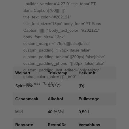
_builder_version=“4.27.0″ title_font=“PT
Sans Caption|700|||||||“
title_text_color=“#202121″
title_font_size=“15px“ body_font=“PT Sans
Caption||||||||“ body_text_color=“#202121″
body_font_size=“13px“
custom_margin=“-75px||||false|false“
custom_padding=“||75px||false|false“
custom_padding_tablet=“||200px||false|false“
custom_padding_phone=“||80px||false|false“
custom_padding_last_edited=“on|desktop“
Weinart
Trinktemp.
Herkunft
global_colors_info=“{}“ _i=“0″
_address=“0.3.0.0″ /]
Spirituose
6-8 °C
(D)
Geschmack
Alkohol
Füllmenge
Mild
40 % Vol.
0,50 L
Rebsorte
Restsüße
Verschluss