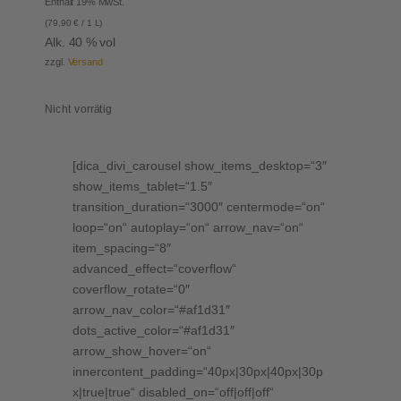
Enthält 19% MwSt.
(
79,90
€
/ 1 L)
Alk. 40 % vol
zzgl.
Versand
Nicht vorrätig
[dica_divi_carousel show_items_desktop=“3″
show_items_tablet=“1.5″
transition_duration=“3000″ centermode=“on“
loop=“on“ autoplay=“on“ arrow_nav=“on“
item_spacing=“8″
advanced_effect=“coverflow“
coverflow_rotate=“0″
arrow_nav_color=“#af1d31″
dots_active_color=“#af1d31″
arrow_show_hover=“on“
innercontent_padding=“40px|30px|40px|30p
x|true|true“ disabled_on=“off|off|off“