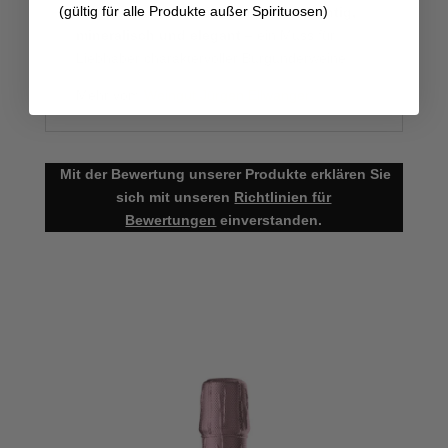
(gültig für alle Produkte außer Spirituosen)
Weißweine aus Württemberg.
Feinfruchtig,
mineralisch und elegant
– ein Muss für
Liebhaber charaktervoller Burgunderweine.
Mehr vom
Weingut Jürgen Ellwanger
Mit der Bewertung unserer Produkte erklären Sie
sich mit unseren
Richtlinien für
Bewertungen
einverstanden.