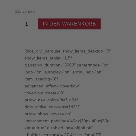
120 vorrätig
Jürgen
IN DEN WARENKORB
Ellwanger
–
Winterbacher
Weissburgunder
[dica_divi_carousel show_items_desktop=“3″
VDP.Ortswein
show_items_tablet=“1.5″
Trocken
transition_duration=“3000″ centermode=“on“
–
loop=“on“ autoplay=“on“ arrow_nav=“on“
Württemberg
Menge
item_spacing=“8″
advanced_effect=“coverflow“
coverflow_rotate=“0″
arrow_nav_color=“#af1d31″
dots_active_color=“#af1d31″
arrow_show_hover=“on“
innercontent_padding=“40px|30px|40px|30p
x|true|true“ disabled_on=“off|off|off“
_builder_version=“4.27.4″ title_font=“PT