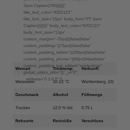
Sans Caption|700|||||||“
title_text_color=“#202121″
title_font_size=“15px“ body_font=“PT Sans
Caption||||||||“ body_text_color=“#202121″
body_font_size=“13px“
custom_margin=“-75px||||false|false“
custom_padding=“||75px||false|false“
custom_padding_tablet=“||200px||false|false“
custom_padding_phone=“||80px||false|false“
custom_padding_last_edited=“on|desktop“
Weinart
Trinktemp.
Herkunft
global_colors_info=“{}“ _i=“0″
_address=“0.3.0.0″ /]
Weisswein
10-12 °C
Württemberg, (D)
Geschmack
Alkohol
Füllmenge
Trocken
12,0 % Vol.
0,75 L
Rebsorte
Restsüße
Verschluss