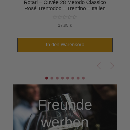
Rotari – Cuvée 28 Metodo Classico
n
Rosé Trentodoc – Trentino – Italien
17,95
€
In den Warenkorb
Freunde
werben