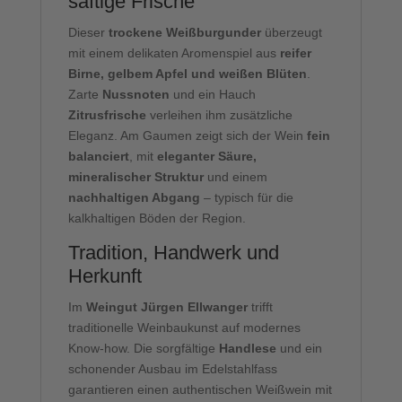
saftige Frische
Dieser
trockene Weißburgunder
überzeugt
mit einem delikaten Aromenspiel aus
reifer
Birne, gelbem Apfel und weißen Blüten
.
Zarte
Nussnoten
und ein Hauch
Zitrusfrische
verleihen ihm zusätzliche
Eleganz. Am Gaumen zeigt sich der Wein
fein
balanciert
, mit
eleganter Säure,
mineralischer Struktur
und einem
nachhaltigen Abgang
– typisch für die
kalkhaltigen Böden der Region.
Tradition, Handwerk und
Herkunft
Im
Weingut Jürgen Ellwanger
trifft
traditionelle Weinbaukunst auf modernes
Know-how. Die sorgfältige
Handlese
und ein
schonender Ausbau im Edelstahlfass
garantieren einen authentischen Weißwein mit