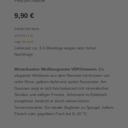
Preis pro Flasche
9,90
€
Enthält 19% MwSt.
(
13,20
€
/ 1 L)
zzgl.
Versand
Lieferzeit: ca. 3-5-Werktage wegen sehr hoher
Nachfrage
Winterbacher Weißburgunder VDP.Ortswein.
Ein
eleganter Weißwein aus dem Remstal mit Aromen von
reifer Birne, gelbem Apfel und zarten Nussnoten. Am
Gaumen zeigt er sich fein balanciert mit mineralischer
Struktur und saftiger Frische. Schonend im Edelstahl
ausgebaut, besticht er durch seinen klaren
Sortencharakter. Ein idealer Begleiter zu Spargel, hellem
Fleisch oder gegrilltem Fisch bei 8–10 °C.