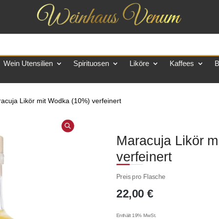
Wein Utensilien
Spirituosen
Liköre
Kaffees
B
acuja Likör mit Wodka (10%) verfeinert
Maracuja Likör 
verfeinert
Preis pro Flasche
22,00
€
Enthält 19% MwSt.