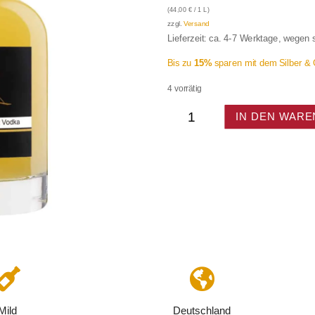
(
44,00
€
/ 1 L)
zzgl.
Versand
Lieferzeit: ca. 4-7 Werktage, wegen
Bis zu
15%
sparen mit dem Silber &
4 vorrätig
Maracuja
IN DEN WAR
Likör
mit
Wodka
(10%)
verfeinert
Menge


Mild
Deutschland