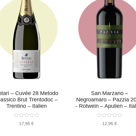
tari – Cuvée 28 Metodo
San Marzano –
lassico Brut Trentodoc –
Negroamaro – Pazzia 2
Trentino – Italien
- Rotwein – Apulien – Ita
17,95
€
12,95
€