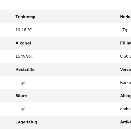
Trinktemp.
Herku
10-18 °C
(D)
Alkohol
Füll
15 % Vol.
0,50 
Restsüße
Vers
… g/L
Kork
Säure
Aller
… g/L
enthäl
Lagerfähig
Artike