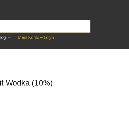
log
Mein Konto – Login
mit Wodka (10%)