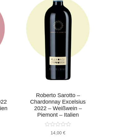
Roberto Sarotto –
Hedges Fa
022
Chardonnay Excelsius
CMS Red 
lien
2022 – Weißwein –
Rotwein –
Piemont – Italien
14,00
€
2