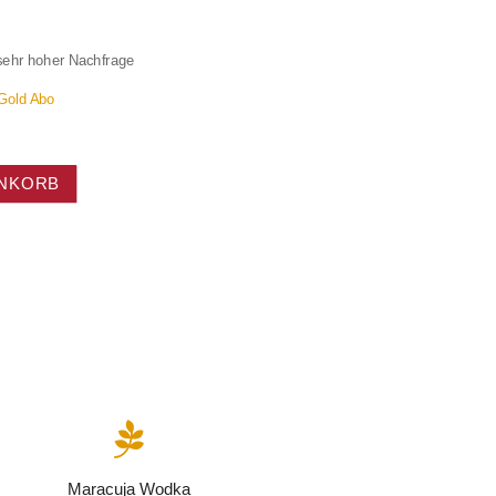
 sehr hoher Nachfrage
 Gold Abo
ENKORB

Maracuja Wodka