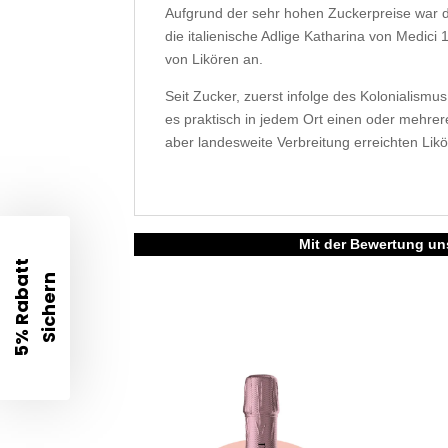
Aufgrund der sehr hohen Zuckerpreise war d
die italienische Adlige Katharina von Medici
von Likören an.
Seit Zucker, zuerst infolge des Kolonialismu
es praktisch in jedem Ort einen oder mehrere
aber landesweite Verbreitung erreichten Lik
Mit der Bewertung uns
5
%
R
a
b
t
t
S
i
c
h
e
r
a
n