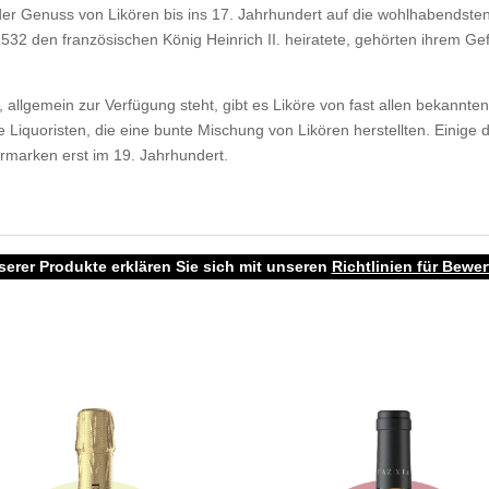
er Genuss von Likören bis ins 17. Jahrhundert auf die wohlhabendsten
 1532 den französischen König Heinrich II. heiratete, gehörten ihrem Gef
s, allgemein zur Verfügung steht, gibt es Liköre von fast allen bekannt
 Liquoristen, die eine bunte Mischung von Likören herstellten. Einige 
örmarken erst im 19. Jahrhundert.
erer Produkte erklären Sie sich mit unseren
Richtlinien für Bewe