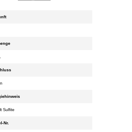
nft
menge
L
chluss
en
giehinweis
t Sulfite
l-Nr.