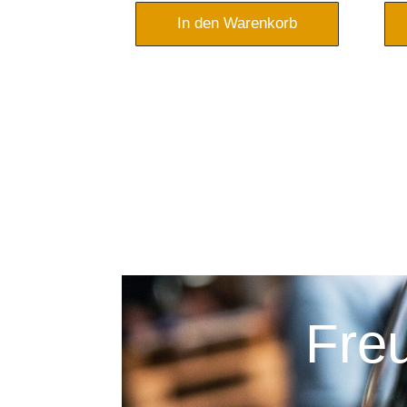
renkorb
In den Warenkorb
Fre