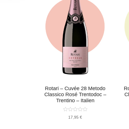
e-Deveze –
Rotari – Cuvée 28 Metodo
Ro
oté Vielles
Classico Rosé Trentodoc –
C
 Weißwein –
Trentino – Italien
rankreich
17,95
€
5
€