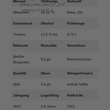
Weinart
Trinktemp.
Herkunft
global_colors_info=“{}“ _i=“0″
_address=“0.3.0.0″ /]
Weisswein
10-12 °C
Nahe, (D)
Geschmack
Alkohol
Füllmenge
Trocken
12,5 % Vol.
0,75 L
Rebsorte
Restsüße
Verschluss
Weißer
5,5 g/L
Drehverschluss
Burgunder
Qualität
Säure
Allergiehinweis
QbA
4,6 g/L
enthält Sulfite
Jahrgang
Lagerfähig
Artikel-Nr.
2022
5-8 Jahre
2012