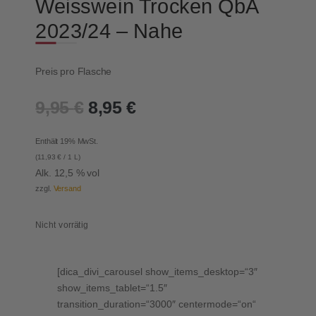
Weisswein Trocken QbA
2023/24 – Nahe
Preis pro Flasche
Ursprünglicher
Aktueller
9,95
€
8,95
€
Preis
Preis
war:
ist:
Enthält 19% MwSt.
9,95 €
8,95 €.
(
11,93
€
/ 1 L)
Alk. 12,5 % vol
zzgl.
Versand
Nicht vorrätig
[dica_divi_carousel show_items_desktop=“3″
show_items_tablet=“1.5″
transition_duration=“3000″ centermode=“on“