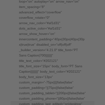
loop=“on“ autoplay=“on“ arrow_nav=“on“
item_spacing=“8″
advanced_effect=“coverflow“
coverflow_rotate=“0″
arrow_nav_color=“#af1d31″
dots_active_color=“#af1d31″
arrow_show_hover=“on“
innercontent_padding=“40px|30px|40px|30p
x|true|true“ disabled_on=“off|off|off“
_builder_version=“4.21.0″ title_font=“PT
Sans Caption|700|||||||“
title_text_color=“#202121″
title_font_size=“15px“ body_font=“PT Sans
Caption||||||||“ body_text_color=“#202121″
body_font_size=“13px“
custom_margin=“-75px||||false|false“
custom_padding=“||75px||false|false“
custom_padding_tablet=“||200px||false|false“
custom_padding_phone=“||80px||false|false“
custom_padding_last_edited=“on|desktop“