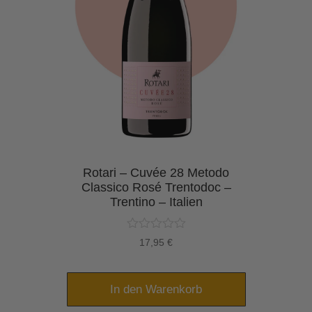
 –
Rotari – Cuvée 28 Metodo
Ro
les
Classico Rosé Trentodoc –
Cl
n –
Trentino – Italien
h
17,95
€
In den Warenkorb