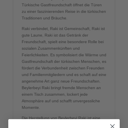
Türkische Gastfreundschaft öffnet die Türen
zu einer faszinierenden Reise in die türkischen
Traditionen und Bräuche.
Raki verbindet, Raki ist Gemeinschaft, Raki ist
gute Laune, Raki ist das Getränk der
Freundschaft, spielt eine besondere Rolle bei
sozialen Zusammenkünften und
Feierlichkeiten. Es symbolisiert die Wärme und
Gastfreundschaft der türkischen Menschen, es
fördert die Verbundenheit zwischen Freunden
und Familienmitgliedern und es schaft auf eine
angenehme Art ganz neue Freundschaften.
Beylerbeyi Raki bringt fremde Menschen an
einem Tisch zusammen, lockert jede
Atmosphäre auf und schafft unvergessliche
Momente.
Die Herstellung von Beylerbeyi Raki ist eine
Handwerkskunst die oft von Generation zu