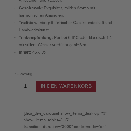
Anissamen und Wasser.
Geschmack:
Exquisites, mildes Aroma mit
harmonischen Anisnoten.
Tradition:
Inbegriff türkischer Gastfreundschaft und
Handwerkskunst.
Trinkempfehlung:
Pur bei 6-8°C oder klassisch 1:1
mit stillem Wasser verdünnt genießen.
Inhalt:
45% vol.
48 vorrätig
Beylerbeyi
IN DEN WARENKORB
Göbek
-
Raki
-
50cl
[dica_divi_carousel show_items_desktop=“3″
-
show_items_tablet=“1.5″
45%
transition_duration=“3000″ centermode=“on“