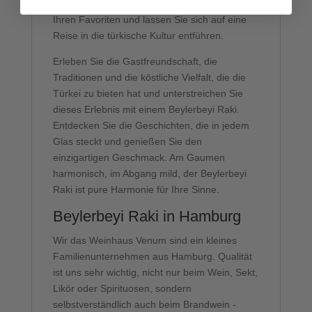
Sortiment von Beylerbeyi Raki, finden Sie
Ihren Favoriten und lassen Sie sich auf eine
Reise in die türkische Kultur entführen.
Erleben Sie die Gastfreundschaft, die
Traditionen und die köstliche Vielfalt, die die
Türkei zu bieten hat und unterstreichen Sie
dieses Erlebnis mit einem Beylerbeyi Raki.
Entdecken Sie die Geschichten, die in jedem
Glas steckt und genießen Sie den
einzigartigen Geschmack. Am Gaumen
harmonisch, im Abgang mild, der Beylerbeyi
Raki ist pure Harmonie für Ihre Sinne.
Beylerbeyi Raki in Hamburg
Wir das Weinhaus Venum sind ein kleines
Familienunternehmen aus Hamburg. Qualität
ist uns sehr wichtig, nicht nur beim Wein, Sekt,
Likör oder Spirituosen, sondern
selbstverständlich auch beim Brandwein -