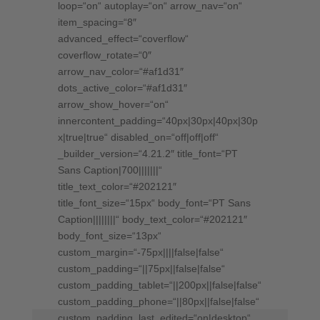
Vol.
loop=“on“ autoplay=“on“ arrow_nav=“on“
Menge
item_spacing=“8″
advanced_effect=“coverflow“
coverflow_rotate=“0″
arrow_nav_color=“#af1d31″
dots_active_color=“#af1d31″
arrow_show_hover=“on“
innercontent_padding=“40px|30px|40px|30p
x|true|true“ disabled_on=“off|off|off“
_builder_version=“4.21.2″ title_font=“PT
Sans Caption|700|||||||“
title_text_color=“#202121″
title_font_size=“15px“ body_font=“PT Sans
Caption||||||||“ body_text_color=“#202121″
body_font_size=“13px“
custom_margin=“-75px||||false|false“
custom_padding=“||75px||false|false“
custom_padding_tablet=“||200px||false|false“
custom_padding_phone=“||80px||false|false“
custom_padding_last_edited=“on|desktop“