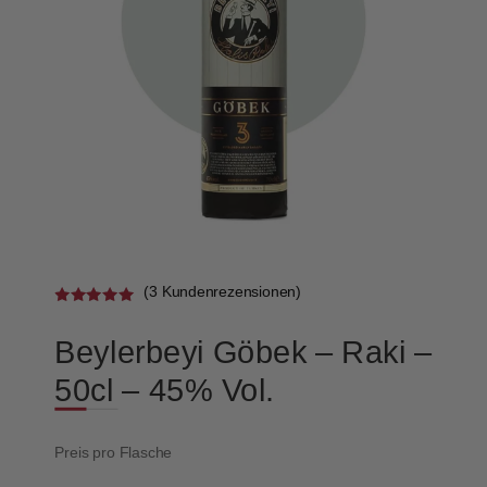
(
3
Kundenrezensionen)
Bewertet
mit
5.00
Beylerbeyi Göbek – Raki –
von 5,
basierend
auf
50cl – 45% Vol.
Kundenbewe
rtungen
Preis pro Flasche