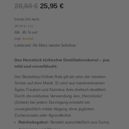
28,50
€
25,95
€
Enthält 19% MwSt.
(
37,07
€
/ 1 L)
Alk. 45 % vol
zzgl.
Versand
Lieferzeit: Ab März wieder lieferbar
Das Herzstück türkischer Destillationskunst – pur,
mild und unverfälscht.
Der Beylerbeyi Göbek Raki gilt als eine der reinsten
Sorten auf dem Markt. Er wird aus handverlesenen
Ägäis-Trauben und Kalınkoz-Anis dreifach destilliert.
Durch die exklusive Verwendung des „Herzstücks“
(Göbek) bei jedem Durchgang entsteht ein
unvergleichlich milder Abgang ohne jeglichen
Zuckerzusatz oder Agraralkohol.
Reinheitsgebot:
Besteht ausschließlich aus Suma,