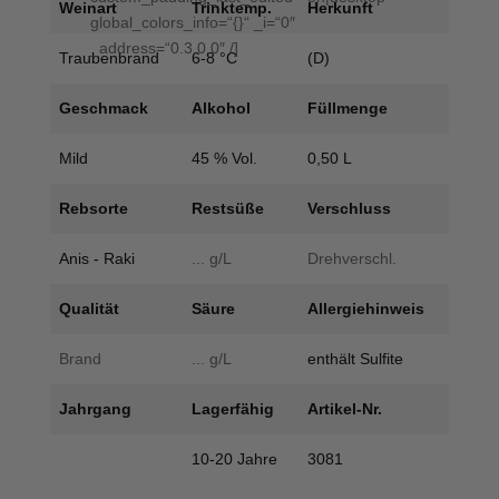
Weinart
Trinktemp.
Herkunft
global_colors_info=“{}“ _i=“0″
_address=“0.3.0.0″ /]
Traubenbrand
6-8 °C
(D)
Geschmack
Alkohol
Füllmenge
Mild
45 % Vol.
0,50 L
Rebsorte
Restsüße
Verschluss
Anis - Raki
... g/L
Drehverschl.
Qualität
Säure
Allergiehinweis
Brand
... g/L
enthält Sulfite
Jahrgang
Lagerfähig
Artikel-Nr.
10-20 Jahre
3081