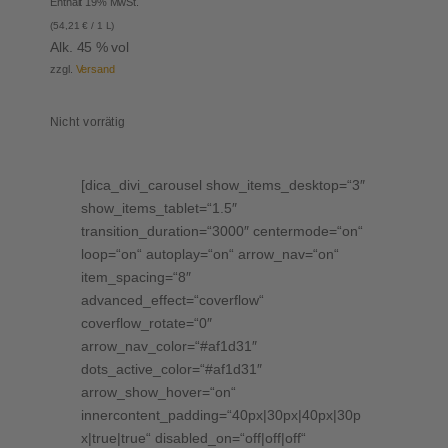
Enthält 19% MwSt.
134,85 €
113,85 €.
(
54,21
€
/ 1 L)
Alk. 45 % vol
zzgl.
Versand
Nicht vorrätig
[dica_divi_carousel show_items_desktop=“3″
show_items_tablet=“1.5″
transition_duration=“3000″ centermode=“on“
loop=“on“ autoplay=“on“ arrow_nav=“on“
item_spacing=“8″
advanced_effect=“coverflow“
coverflow_rotate=“0″
arrow_nav_color=“#af1d31″
dots_active_color=“#af1d31″
arrow_show_hover=“on“
innercontent_padding=“40px|30px|40px|30p
x|true|true“ disabled_on=“off|off|off“