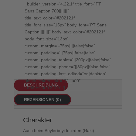
_builder_version=“4.22.1″ title_font=“PT
Sans Caption|700|||||||“
title_text_color=“#202121″
title_font_size=“15px“ body_font=“PT Sans
Caption||||||||“ body_text_color=“#202121″
body_font_size=“13px“
custom_margin=“-75px||||false|false“
custom_padding=“||75px||false|false“
custom_padding_tablet=“||200px||false|false“
custom_padding_phone=“||80px||false|false“
custom_padding_last_edited=“on|desktop“
global_colors_info=“{}“ _i=“0″
BESCHREIBUNG
_address=“0.3.0.0″ /]
REZENSIONEN (0)
Charakter
Auch beim Beylerbeyi Incirden (Raki) -