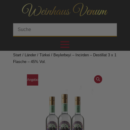
Start
/
Länder
/
Türkei
/ Beylerbeyi – Incirden – Destillat 3 x 1
Flasche – 45% Vol.
Angebo
t!