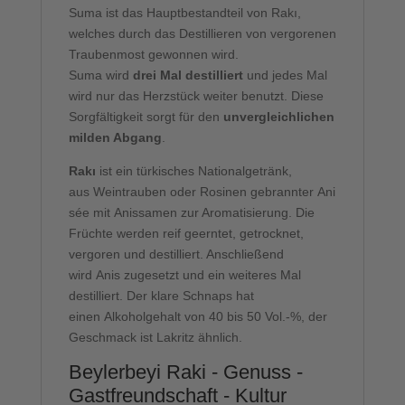
Suma ist das Hauptbestandteil von Rakı,
welches durch das Destillieren von vergorenen
Traubenmost gewonnen wird.
Suma wird
drei Mal destilliert
und jedes Mal
wird nur das Herzstück weiter benutzt. Diese
Sorgfältigkeit sorgt für den
unvergleichlichen
milden Abgang
.
Rakı
ist ein türkisches Nationalgetränk,
aus Weintrauben oder Rosinen gebrannter Ani
sée mit Anissamen zur Aromatisierung. Die
Früchte werden reif geerntet, getrocknet,
vergoren und destilliert. Anschließend
wird Anis zugesetzt und ein weiteres Mal
destilliert. Der klare Schnaps hat
einen Alkoholgehalt von 40 bis 50 Vol.-%, der
Geschmack ist Lakritz ähnlich.
Beylerbeyi Raki - Genuss -
Gastfreundschaft - Kultur