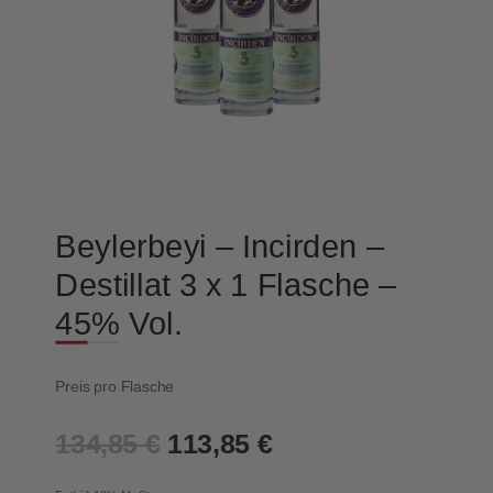
Beylerbeyi – Incirden –
Destillat 3 x 1 Flasche –
45% Vol.
Preis pro Flasche
Ursprünglicher
Aktueller
134,85
€
113,85
€
Preis
Preis
war:
ist: