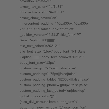
coverflow_rotate=“0″
arrow_nav_color=“#af1d31″
dots_active_color=“#af1d31″
arrow_show_hover=“on“
innercontent_padding=“40px|30px|40px|30p
x|true|true“ disabled_on=“off|off|off“
_builder_version=“4.21.2″ title_font=“PT
Sans Caption|700|||||||“
title_text_color=“#202121″
title_font_size=“15px“ body_font=“PT Sans
Caption||||||||“ body_text_color=“#202121″
body_font_size=“13px“
custom_margin=“-75px||||false|false“
custom_padding=“||75px||false|false“
custom_padding_tablet=“||200px||false|false“
custom_padding_phone=“||80px||false|false“
custom_padding_last_edited=“on|desktop“
global_colors_info=“{}“]
[dica_divi_carouselitem button_url=“#“
button_url_new_window=“1″ use_icon=“on“