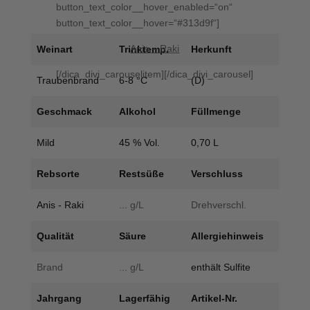
button_text_color__hover_enabled=“on“
button_text_color__hover=“#313d9f“]
Anis – Raki
Weinart
Trinktemp.
Herkunft
[/dica_divi_carouselitem][/dica_divi_carousel]
Traubenbrand
6-8 °C
(D)
Geschmack
Alkohol
Füllmenge
Mild
45 % Vol.
0,70 L
Rebsorte
Restsüße
Verschluss
Anis - Raki
... g/L
Drehverschl.
Qualität
Säure
Allergiehinweis
Brand
... g/L
enthält Sulfite
Jahrgang
Lagerfähig
Artikel-Nr.