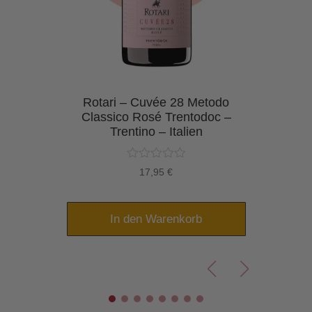
 –
Rotari – Cuvée 28 Metodo
Ro
les
Classico Rosé Trentodoc –
Cl
n –
Trentino – Italien
h
17,95
€
In den Warenkorb