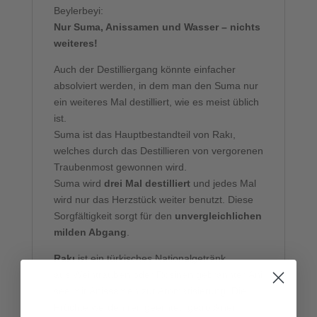
Beylerbeyi:
Nur Suma, Anissamen und Wasser – nichts
weiteres!
Auch der Destilliergang könnte einfacher
absolviert werden, in dem man den Suma nur
ein weiteres Mal destilliert, wie es meist üblich
ist.
Suma ist das Hauptbestandteil von Rakı,
welches durch das Destillieren von vergorenen
Traubenmost gewonnen wird.
Suma wird
drei Mal destilliert
und jedes Mal
wird nur das Herzstück weiter benutzt. Diese
Sorgfältigkeit sorgt für den
unvergleichlichen
milden Abgang
.
Rakı
ist ein türkisches Nationalgetränk,
aus Weintrauben oder Rosinen gebrannter Ani
sée mit Anissamen zur Aromatisierung. Die
Früchte werden reif geerntet, getrocknet,