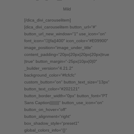
Mild
[/dica_divi_carouselitem]
[dica_divi_carouselitem button_url=“#“
button_url_new_window=“1″ use_icon=“on“
font_icon=“||fa||400″ icon_color=“#E09900″
image_position=“image_under_title“
content_padding=“20px|20px|20px|20px|true
|true“ button_margin=“-25px|10px|0|0″
_builder_version=“4.21.2″
background_color=“#fcfcfc“
custom_button=“on“ button_text_size=“13px“
button_text_color=“#202121″
button_border_width=“0px“ button_font=“PT
Sans Caption||||||||“ button_use_icon=“on“
button_on_hover=“off“
button_alignment=“right“
box_shadow_style=“preset1″
global_colors_info=“{}“