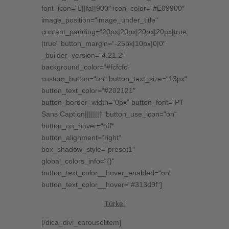
font_icon=“||fa||900″ icon_color=“#E09900″
image_position=“image_under_title“
content_padding=“20px|20px|20px|20px|true
|true“ button_margin=“-25px|10px|0|0″
_builder_version=“4.21.2″
background_color=“#fcfcfc“
custom_button=“on“ button_text_size=“13px“
button_text_color=“#202121″
button_border_width=“0px“ button_font=“PT
Sans Caption||||||||“ button_use_icon=“on“
button_on_hover=“off“
button_alignment=“right“
box_shadow_style=“preset1″
global_colors_info=“{}“
button_text_color__hover_enabled=“on“
button_text_color__hover=“#313d9f“]
Türkei
[/dica_divi_carouselitem]