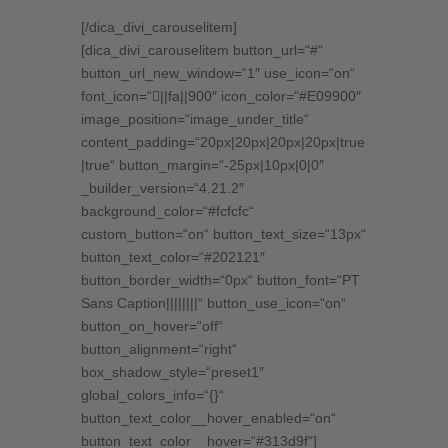
[/dica_divi_carouselitem]
[dica_divi_carouselitem button_url=“#“
button_url_new_window=“1″ use_icon=“on“
font_icon=“||fa||900″ icon_color=“#E09900″
image_position=“image_under_title“
content_padding=“20px|20px|20px|20px|true
|true“ button_margin=“-25px|10px|0|0″
_builder_version=“4.21.2″
background_color=“#fcfcfc“
custom_button=“on“ button_text_size=“13px“
button_text_color=“#202121″
button_border_width=“0px“ button_font=“PT
Sans Caption||||||||“ button_use_icon=“on“
button_on_hover=“off“
button_alignment=“right“
box_shadow_style=“preset1″
global_colors_info=“{}“
button_text_color__hover_enabled=“on“
button_text_color__hover=“#313d9f“]