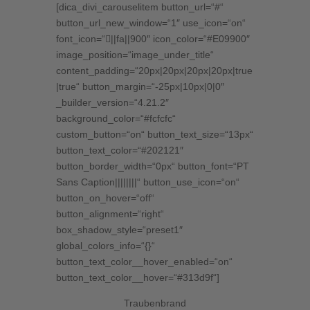
[dica_divi_carouselitem button_url=“#“
button_url_new_window=“1″ use_icon=“on“
font_icon=“||fa||900″ icon_color=“#E09900″
image_position=“image_under_title“
content_padding=“20px|20px|20px|20px|true
|true“ button_margin=“-25px|10px|0|0″
_builder_version=“4.21.2″
background_color=“#fcfcfc“
custom_button=“on“ button_text_size=“13px“
button_text_color=“#202121″
button_border_width=“0px“ button_font=“PT
Sans Caption||||||||“ button_use_icon=“on“
button_on_hover=“off“
button_alignment=“right“
box_shadow_style=“preset1″
global_colors_info=“{}“
button_text_color__hover_enabled=“on“
button_text_color__hover=“#313d9f“]
Traubenbrand