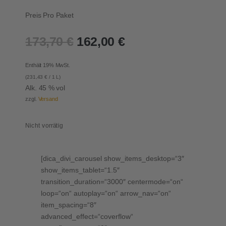
Preis Pro Paket
Ursprünglicher
Aktueller
173,70
€
162,00
€
Preis
Preis
war:
ist:
Enthält 19% MwSt.
173,70 €
162,00 €.
(
231,43
€
/ 1 L)
Alk. 45 % vol
zzgl.
Versand
Nicht vorrätig
[dica_divi_carousel show_items_desktop=“3″
show_items_tablet=“1.5″
transition_duration=“3000″ centermode=“on“
loop=“on“ autoplay=“on“ arrow_nav=“on“
item_spacing=“8″
advanced_effect=“coverflow“