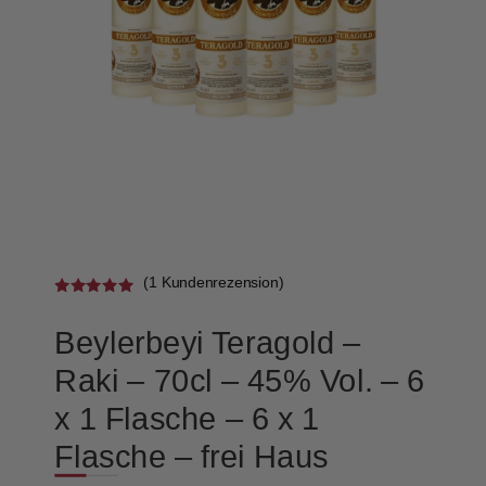
(
1
Kundenrezension)
Bewertet
mit
5.00
Beylerbeyi Teragold –
von 5,
basierend
auf
Raki – 70cl – 45% Vol. – 6
Kundenbewe
rtung
x 1 Flasche – 6 x 1
Flasche – frei Haus