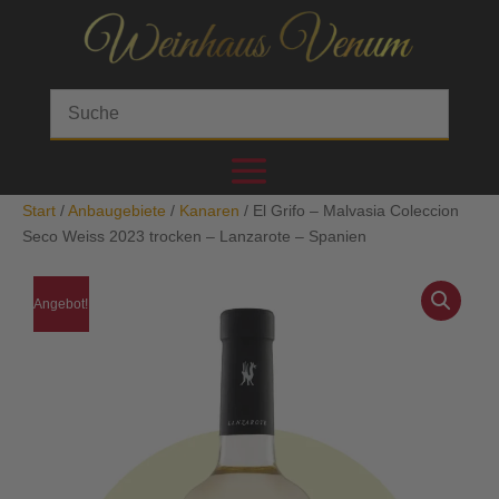
Start
/
Anbaugebiete
/
Kanaren
/ El Grifo – Malvasia Coleccion
Seco Weiss 2023 trocken – Lanzarote – Spanien
Angebot!