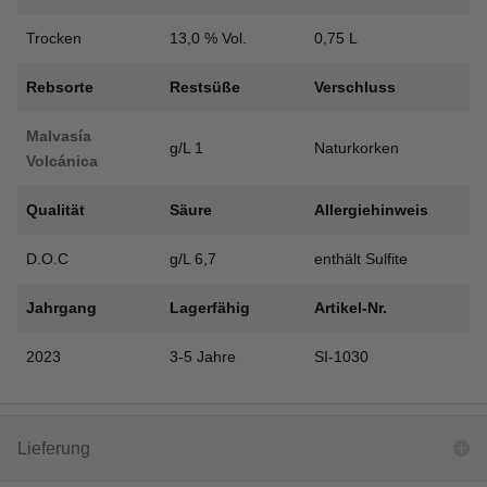
Trocken
13,0 % Vol.
0,75 L
Rebsorte
Restsüße
Verschluss
Malvasía
g/L 1
Naturkorken
Volcánica
Qualität
Säure
Allergiehinweis
D.O.C
g/L 6,7
enthält Sulfite
Jahrgang
Lagerfähig
Artikel-Nr.
2023
3-5 Jahre
SI-1030
Lieferung