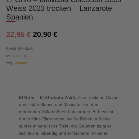
Weiss 2023 trocken – Lanzarote –
Spanien
Ursprünglicher
Aktueller
22,95
€
20,90
€
Preis
Preis
war:
ist:
Enthält 19% MwSt.
22,95 €
20,90 €.
(
27,87
€
/ 1 L)
zzgl.
Versand
El Grifo – El Afrutado Weiß.
Eine trockene Cuvée
aus Listán Blanco und Moscatel von den
markanten Vulkanböden Lanzarotes. Er besticht
durch feine Zitrusnoten, weiße Blüten und eine
subtile mineralische Tiefe. Am Gaumen zeigt er
sich leicht, lebendig und erfrischend mit einer