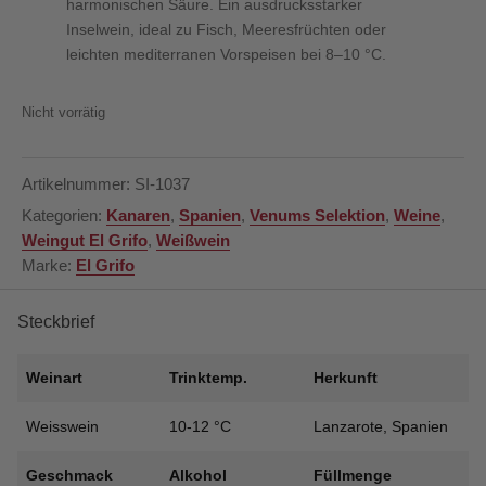
harmonischen Säure. Ein ausdrucksstarker
Inselwein, ideal zu Fisch, Meeresfrüchten oder
leichten mediterranen Vorspeisen bei 8–10 °C.
Nicht vorrätig
Artikelnummer:
SI-1037
Kategorien:
Kanaren
,
Spanien
,
Venums Selektion
,
Weine
,
Weingut El Grifo
,
Weißwein
Marke:
El Grifo
Steckbrief
Weinart
Trinktemp.
Herkunft
Weisswein
10-12 °C
Lanzarote, Spanien
Geschmack
Alkohol
Füllmenge