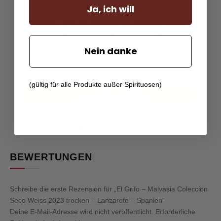
Ja, ich will
Rotari – Cuvée 28 Metodo Classico Rosé
Trentodoc – Trentino – Italien
Nein danke
17,95
€
(gültig für alle Produkte außer Spirituosen)
In den Warenkorb
BEWERTUNGEN
Schreibe die erste Rezension für „El Grifo – Malvasia Coleccion
Seco Weiss 2023 trocken – Lanzarote – Spanien“
Deine E-Mail-Adresse wird nicht veröffentlicht.
Erforderliche