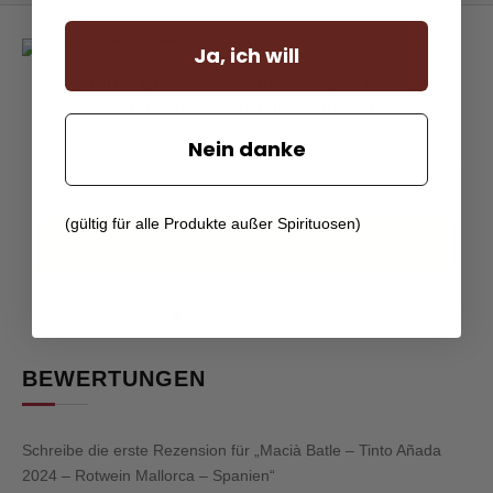
Ja, ich will
Rotari – Cuvée 28 Metodo Classico Rosé
Trentodoc – Trentino – Italien
Nein danke
17,95
€
(gültig für alle Produkte außer Spirituosen)
In den Warenkorb
BEWERTUNGEN
Schreibe die erste Rezension für „Macià Batle – Tinto Añada
2024 – Rotwein Mallorca – Spanien“