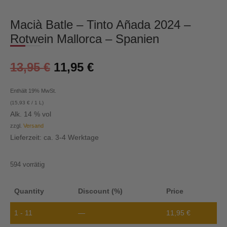
Macià Batle – Tinto Añada 2024 –
Rotwein Mallorca – Spanien
13,95
€
11,95
€
Enthält 19% MwSt.
(
15,93
€
/ 1 L)
Alk. 14 % vol
zzgl.
Versand
Lieferzeit: ca. 3-4 Werktage
594 vorrätig
Quantity
Discount (%)
Price
1 - 11
—
11,95
€