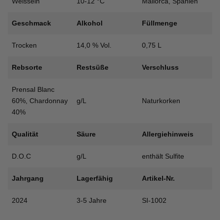
Weissein
10-12 °C
Mallorca, Spanien
Geschmack
Alkohol
Füllmenge
Trocken
14,0 % Vol.
0,75 L
Rebsorte
Restsüße
Verschluss
Prensal Blanc
60%, Chardonnay
g/L
Naturkorken
40%
Qualität
Säure
Allergiehinweis
D.O.C
g/L
enthält Sulfite
Jahrgang
Lagerfähig
Artikel-Nr.
2024
3-5 Jahre
SI-1002