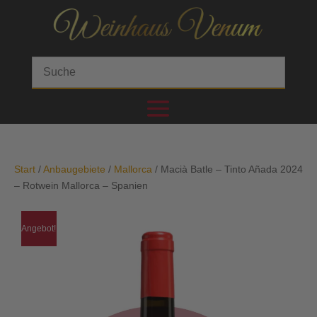
Start
/
Anbaugebiete
/
Mallorca
/ Macià Batle – Tinto Añada 2024
– Rotwein Mallorca – Spanien
Angebot!