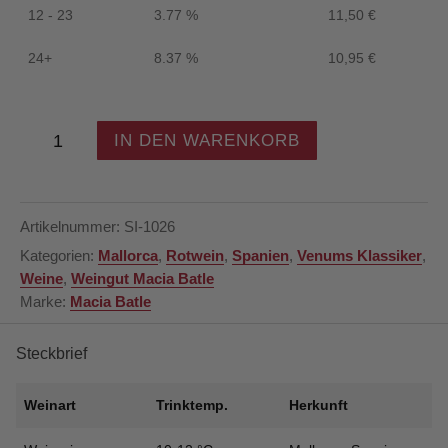
12 - 23
3.77 %
11,50
€
24+
8.37 %
10,95
€
Macià
IN DEN WARENKORB
Batle
-
Tinto
Añada
Artikelnummer:
SI-1026
2024
Kategorien:
Mallorca
,
Rotwein
,
Spanien
,
Venums Klassiker
,
-
Weine
,
Weingut Macia Batle
Rotwein
Marke:
Macia Batle
Mallorca
-
Spanien
Steckbrief
Menge
Weinart
Trinktemp.
Herkunft