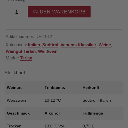
Weingut
IN DEN WARENKORB
Terlan
-
Chardonnay
Weisswein
Artikelnummer:
DE-1012
Trocken
Kategorien:
Italien
,
Südtirol
,
Venums Klassiker
,
Weine
,
2024
Weingut Terlan
,
Weißwein
-
Marke:
Terlan
Südtirol
-
Italien
Steckbrief
Menge
Weinart
Trinktemp.
Herkunft
Weisswein
10-12 °C
Südtirol - Italien
Geschmack
Alkohol
Füllmenge
Trocken
13,0 % Vol.
0,75 L