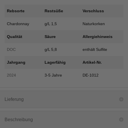
Rebsorte
Restsüße
Verschluss
Chardonnay
g/L 1,5
Naturkorken
Qualität
Säure
Allergiehinweis
DOC
g/L 5,8
enthält Sulfite
Jahrgang
Lagerfähig
Artikel-Nr.
2024
3-5 Jahre
DE-1012
Lieferung
Beschreibung