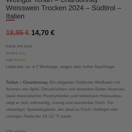
Weisswein Trocken 2024 – Südtirol –
Italien
18,95
€
14,70
€
Enthält 19% MwSt.
(
19,60
€
/ 1 L)
zzgl.
Versand
Lieferzeit: ca. 4-7 Werktage, wegen sehr hoher Nachfrage
Terlan – Chardonnay.
Ein eleganter Südtiroler Weißwein mit
Aromen von Apfel, Zitrusfrüchten und dezenten Butter-Nuancen.
Dank mineralischer Porphyrböden und teilweisem Holzausbau
zeigt er sich vollmundig, cremig und wunderbar frisch. Ein
vielseitiger Speisebegleiter, der ideal zu Fisch, Geflügel oder
cremiger Pasta bei 10–12 °C passt.
120 vorrätig