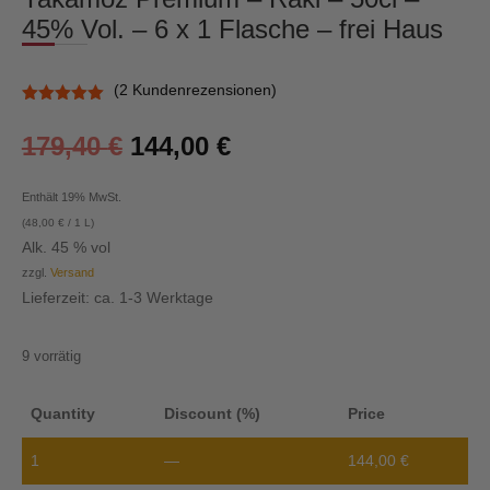
45% Vol. – 6 x 1 Flasche – frei Haus
(
2
Kundenrezensionen)
Bewertet
mit
5.00
179,40
€
144,00
€
von 5,
basierend
auf
Kundenbewe
Enthält 19% MwSt.
rtungen
(
48,00
€
/ 1 L)
Alk. 45 % vol
zzgl.
Versand
Lieferzeit: ca. 1-3 Werktage
9 vorrätig
Quantity
Discount (%)
Price
1
—
144,00
€