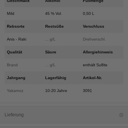
Geschmack
Alkohol
Füllmenge
frei
Haus
Mild
45 % Vol.
0,50 L
Menge
Rebsorte
Restsüße
Verschluss
Anis - Raki
... g/L
Drehverschl.
Qualität
Säure
Allergiehinweis
Brand
... g/L
enthält Sulfite
Jahrgang
Lagerfähig
Artikel-Nr.
Yakamoz
10-20 Jahre
3091
Lieferung