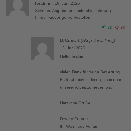
Bewertet
İbrahim
–
15. Juni 2026
mit
5
von 5
Schönes Angebot und schnelle Lieferung
Immer wieder gerne bestellen
(1)
(0)
D. Comart
(Shop-Verwaltung)
–
15. Juni 2026
Hallo Ibrahim,
vielen Dank für deine Bewertung.
Es freut mich zu lesen, dass du mit
unserer Arbeit zufrieden bis.
Herzliche Grüße
Devrim Comart
Ihr Weinhaus Venum