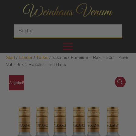
Start
/
Länder
/
Türkei
/ Yakamoz Premium – Raki – 50cl – 45%
Vol. – 6 x 1 Flasche – frei Haus
Angebot!