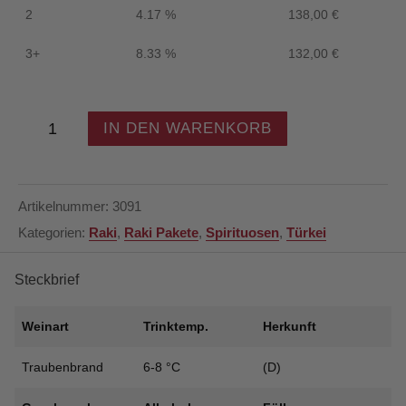
2
4.17 %
138,00
€
3+
8.33 %
132,00
€
Yakamoz
IN DEN WARENKORB
Premium
-
Raki
-
Artikelnummer:
3091
50cl
Kategorien:
Raki
,
Raki Pakete
,
Spirituosen
,
Türkei
-
45%
Vol.
Steckbrief
-
6
Weinart
Trinktemp.
Herkunft
x
1
Traubenbrand
6-8 °C
(D)
Flasche
-