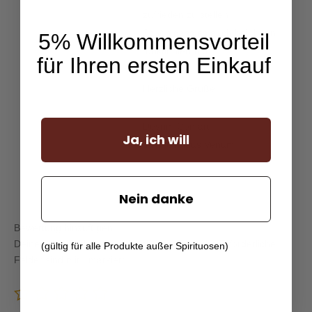
zufrieden zu stellen.
Schön dass es auch bei Ihnen
5% Willkommensvorteil
funktioniert hat.
für Ihren ersten Einkauf
Herzliche Grüße
Devrim Comart
Ja, ich will
Ihr Weinhaus Venum
Nein danke
Bewertung hinzufügen
Deine E-Mail-Adresse wird nicht veröffentlicht.
Erforderliche
(gültig für alle Produkte außer Spirituosen)
Felder sind mit
*
markiert