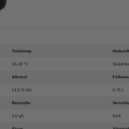
Trinktemp.
Herkunf
16-18 °C
Südafrik
Alkohol
Füllmen
14,5 % Vol.
0,75 L
Restsüße
Verschl
3,0 g/L
Kork
Säure
Allergie