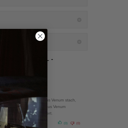
KEN - COASTAL -
in. Der Service vom Weinhaus Venum stach,
llten, haben wir beim Weinhaus Venum
r unsere Bestellung geliefert.
(0)
(0)