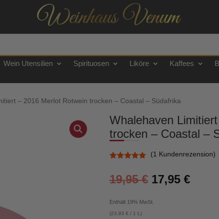
Wein Utensilien
Spirituosen
Liköre
Kaffees
B
tiert – 2016 Merlot Rotwein trocken – Coastal – Südafrika
Whalehaven Limitiert
trocken – Coastal – 
(
1
Kundenrezension)
Bewertet
mit
5.00
Ursprünglic
Aktue
19,95
€
17,95
€
von 5,
basierend
Preis
Preis
auf
war:
ist:
Kundenbewe
Enthält 19% MwSt.
rtung
19,95 €
17,95
(
23,93
€
/ 1 L)