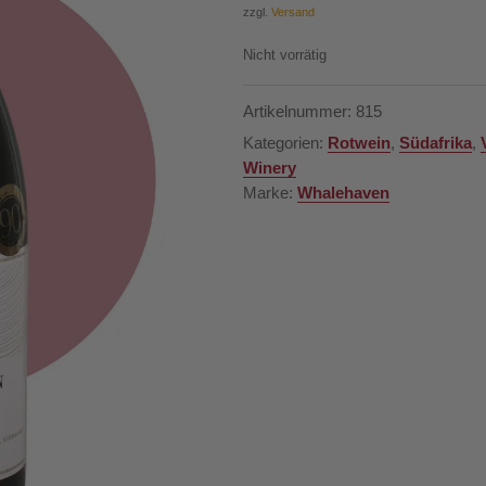
zzgl.
Versand
Nicht vorrätig
Artikelnummer:
815
Kategorien:
Rotwein
,
Südafrika
,
Winery
Marke:
Whalehaven