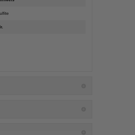
lfite
r.