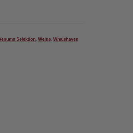
Venums Selektion
,
Weine
,
Whalehaven