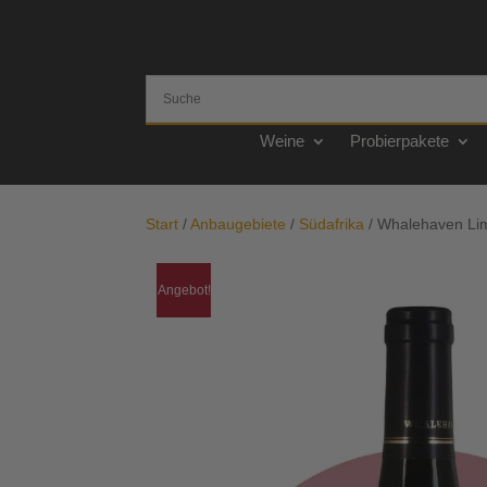
Weine
Probierpakete
Start
/
Anbaugebiete
/
Südafrika
/ Whalehaven Limi
Angebot!