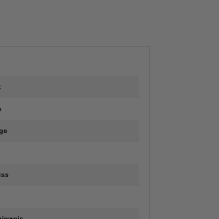
t
a
ge
uss
hinweis