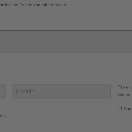
forderliche Felder sind mit
*
markiert
Ich 
stimme i
Name
rn.