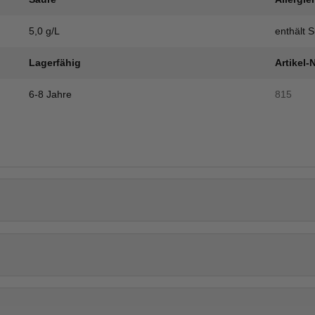
5,0 g/L
enthält Su
Lagerfähig
Artikel-N
6-8 Jahre
815