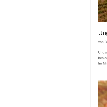
Un
von
D
Ungar
besie
Im Mi