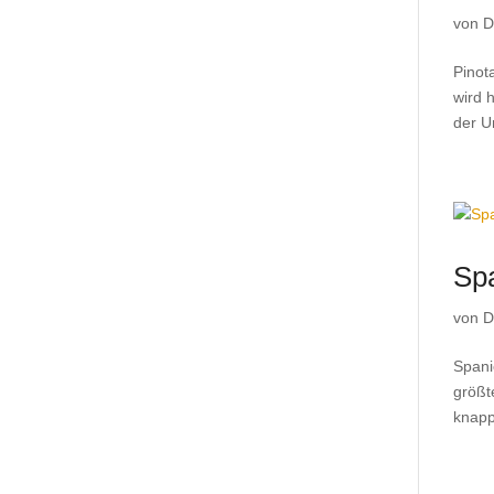
von
D
Pinot
wird 
der Un
Sp
von
D
Spani
größt
knapp