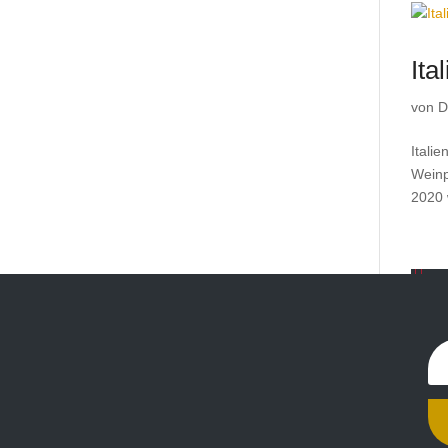
Ita
von
D
Itali
Weinp
2020 
« 