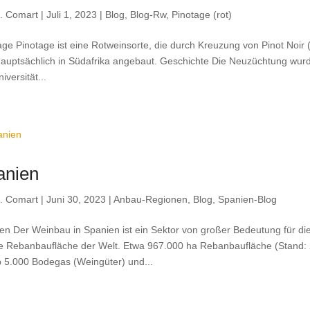
. Comart
|
Juli 1, 2023
|
Blog
,
Blog-Rw
,
Pinotage (rot)
age Pinotage ist eine Rotweinsorte, die durch Kreuzung von Pinot Noir 
hauptsächlich in Südafrika angebaut. Geschichte Die Neuzüchtung wur
iversität...
anien
. Comart
|
Juni 30, 2023
|
Anbau-Regionen
,
Blog
,
Spanien-Blog
en Der Weinbau in Spanien ist ein Sektor von großer Bedeutung für die
e Rebanbaufläche der Welt. Etwa 967.000 ha Rebanbaufläche (Stand:
 5.000 Bodegas (Weingüter) und...