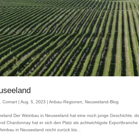
useeland
. Comart
|
Aug. 5, 2023
|
Anbau-Regionen
,
Neuseeland-Blog
eland Der Weinbau in Neuseeland hat eine noch junge Geschichte, do
und Chardonnay hat er sich den Platz als achtwichtigste Exportbranche
einbau in Neuseeland reicht zurück bis...