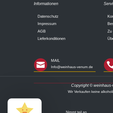
Informationen
Serv
Datenschutz
Kon
Impressum
Bes
AGB
Zu
Lieferkonditionen
Übe
MAIL

Info@weinhaus-venum.de
Copyright © weinhaus-ve
Wir Verkaufen keine alkoho
Nimmt teil an