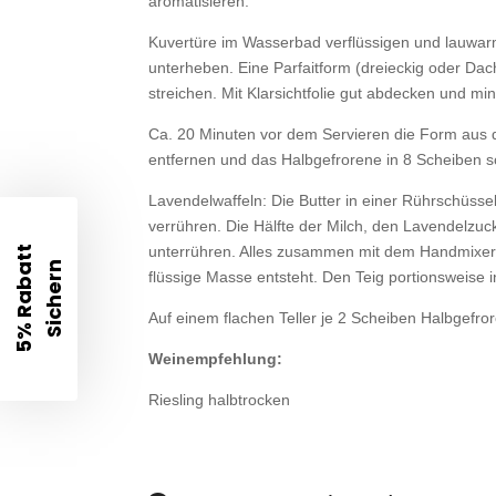
aromatisieren.
Kuvertüre im Wasserbad verflüssigen und lauwarm
unterheben. Eine Parfaitform (dreieckig oder Dach
streichen. Mit Klarsichtfolie gut abdecken und m
Ca. 20 Minuten vor dem Servieren die Form aus 
entfernen und das Halbgefrorene in 8 Scheiben 
Lavendelwaffeln: Die Butter in einer Rührschüss
verrühren. Die Hälfte der Milch, den Lavendelzuck
unterrühren. Alles zusammen mit dem Handmixer 
5
%
R
a
b
t
t
S
i
c
h
e
r
a
n
flüssige Masse entsteht. Den Teig portionsweise 
Auf einem flachen Teller je 2 Scheiben Halbgefror
Weinempfehlung:
Riesling halbtrocken