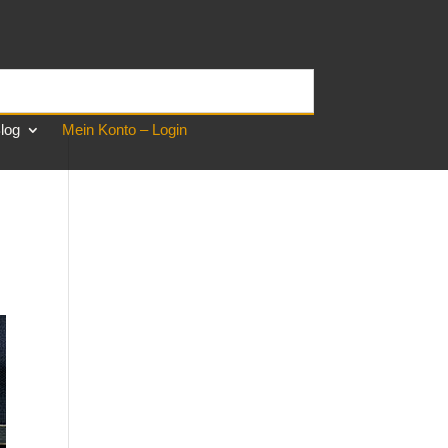
log
Mein Konto – Login
n